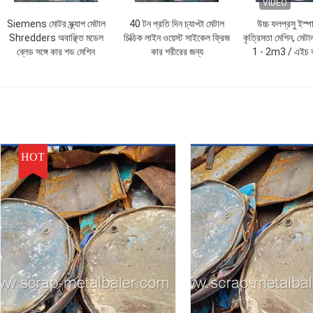
VIDEO
Siemens মোটর স্ক্র্যাপ মেটাল
40 টন প্রতি দিন চ্যাপ্টা মেটাল
উচ্চ ফলপ্রসু ইস্পাত 
Shredders অবাঞ্ছিত মডেল
চিক্চিক লাইন ওয়েস্ট সাইকেল ফ্রিজ
কৃত্রিমতা মেশিন, মেটা
ব্লেড সঙ্গে কার শড মেশিন
কার শরীরের জন্য
1 - 2m3 / এইচ ক্
HOT