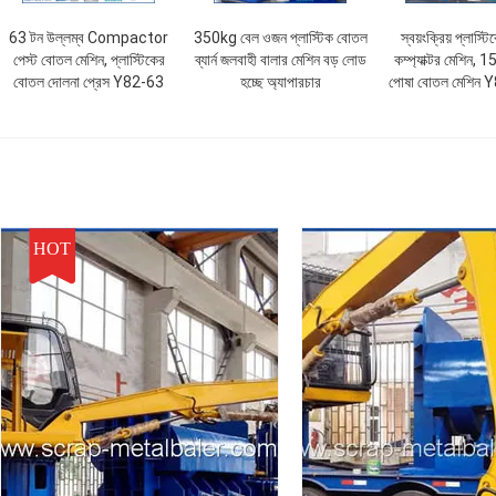
63 টন উল্লম্ব Compactor
350kg বেল ওজন প্লাস্টিক বোতল
স্বয়ংক্রিয় প্লাস্
পেস্ট বোতল মেশিন, প্লাস্টিকের
ব্যার্ন জলবাহী বালার মেশিন বড় লোড
কম্প্যাক্টর মেশিন,
বোতল দোলনা প্রেস Y82-63
হচ্ছে অ্যাপারচার
পোষা বোতল মেশিন 
HOT