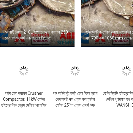
জলবাহী স্ক্র্যাপ 210L ইস্পাত ড্রাম ক্রশার 250
হাইড্রোলিক মেটাল ড্রাম কম্প্যাক্ট
কেএন পুশ ফোর্স এক বছরের নিশ্চয়তা
এক্স 790 এক্স 1060 mm কম্প্রেস
বর্জ্য তেল ড্রামস Crusher
বড় আউটপুট বর্জ্য তেল স্টিল ড্রাম
হোলি ড্রিটি হাইড্রোলি
Compactor, 11kW মোটর
পেষণকারী বক্স প্রেস কমপ্যাক্টর
মেশিন ঘূর্ণায়মান হুপ 
হাইড্রোলিক প্রেস মেশিন ওয়াশহিড
মেশিন 25 টন প্রেস ফোর্স উচ্চ
WANSHI
স্থিতিশীল পারফরম্যান্স