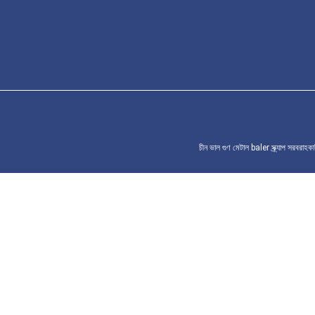
চীন ভাল গুণ মেটাল baler স্ক্র্যাপ