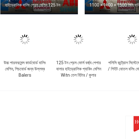
হাইড্রোলিক বালিং প্রেস মেশিন 125 টন
1100 × 1২00 × 1500 মিমি বাল
উচ্চ পারফরমেন্স কার্ডবোর্ড বালিং
125 টন প্রেস ফোর্স বর্জ্য পেপার
পলিসি কন্ট্রোল সিস্টে
মেশিন, পিচবোর্ড জন্য উল্লম্ব
বালার হাইড্রোলিক প্যাকিং মেশিন
/ পিইট বোতল বলিং ম
Balers
Witn তেল হিটার / কুলার
H