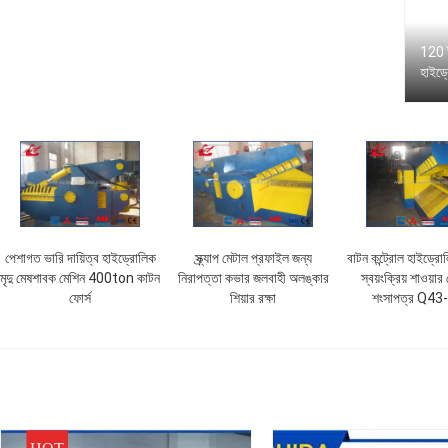
120 টন
হাইড্
পেশাগত ভারি দায়িত্ব হাইড্রোলিক
স্ক্র্যাপ মেটাল প্রফাইল জন্য
বাটন কন্ট্রোল হাইড্রোলি
মৃদু মেষশাবক মেশিন 400ton কাটন
নিরাপত্তা কভার জলবাহী অলঙ্কার
স্বয়ংক্রিয় শাওয়া
ফোর্স
শিয়ার রক্ষা
শংসাপত্র Q4