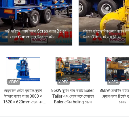
ভারী দায়িত্ব গ্যাস ট্যাংক Scrap কপার Baler
টাইলার হাইড্রোলিক স্ক্র্যাপ বালার ল
লগার সঙ্গে Cummins ডিজেল ড্রাইভ
ডিজেল ইঞ্জিন ড্রাইভ মাউন্ট করা
VIDEO
VIDEO
VIDEO
বৈদ্যুতিক মোটর ড্রাইভ স্ক্র্যাপ
86kW স্ক্র্যাপ কার লার্জার Baler,
86kW মোবাইল হাইড্
ইস্পাত বালার লগার 3000 ×
Tailer এবং গ্রেড সঙ্গে মোবাইল
স্ক্র্যাপ লগার রিমোট কন
1620 × 620mm প্রেস রুম
Baler মেটাল baling প্রেস
বেলার
আকার