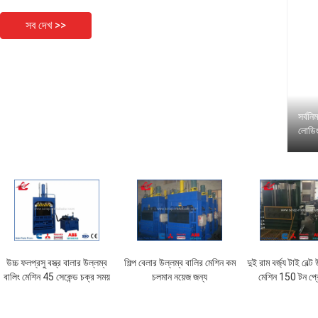
সব দেখ >>
সর্বনি
লোডি
উচ্চ ফলপ্রসু বস্ত্র বালার উল্লম্ব
শিল্প বেলার উল্লম্ব বালির মেশিন কম
দুই রাম বর্জ্য টাই বেল্ট
বালিং মেশিন 45 সেকেন্ড চক্র সময়
চলমান নয়েজ জন্য
মেশিন 150 টন প্র