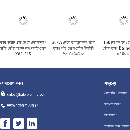
ভারি ডিউটি ​​এইচএমএস মেটাল স্ক্র্যাপ
30kW মোটর হাইড্রোলিক মেটাল
160 টন বেল ফরওয়া
বালিং মেশিন আউট বন্ধ বালতি প্রেস
স্ক্র্যাপ বলিং প্রেস মেশিন মিত্সুবিশি
মেটাল স্ক্র্যাপ Bali
Y83-315
পিএলসি নিয়ন্ত্রিত
সার্টিফিকে
যোগাযোগ করুন
সম্বন্ধে
কোম্পানির প্রোফাইল
sales@balerofchina.com
কারখানা ভ্রমণ
0086-13584177887
মান নিয়ন্ত্রণ
আমাদের সাথে যোগাযো