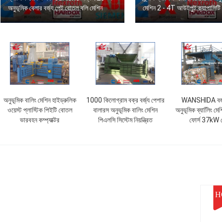
অনুভূমিক বেলার বর্জ্য পেট বোতল বলি মেশিন
মেশিন 2 - 4T আউটপুট ক্যাপাসিটি
অনুভূমিক বালিং মেশিন হাইড্রুলিক
1000 কিলোগ্রাম বক্র বর্জ্য পেপার
WANSHIDA বর্জ
ওয়েস্ট প্লাস্টিক পিইটি বোতল
বালারস অনুভূমিক বালিং মেশিন
অনুভূমিক ব্যালিিং ম
ভারবহন কম্প্যাক্টর
পিএলসি সিস্টেম নিয়ন্ত্রিত
ফোর্স 37kW 
H