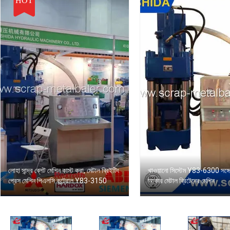
HOT
লোহা সান্দ্র ব্লেট মেশিন কাস্ট করা, মেটাল ব্রিইটিং
খাওয়ানো সিস্টেম Y83-6300 সঙ্গ
প্রেস মেশিন পিএলসি কন্ট্রোল Y83-3150
আকার মেটাল ব্রিটেনের মেশিন