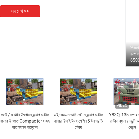
সব দেখ >>
পিএলসি
কম্প্য
6500
VIDEO
ছোট / মাঝারি উৎপাদন স্ক্র্যাপ মেটাল
এইচএমএস ভারি মেটাল স্ক্র্যাপ মেটাল
Y83Q-135 কপার ওয়্যা
বালার ইস্পাত Compactor সহজ
বালার রিসাইক্লিং মেশিন 5 টন প্রতি
মেটাল ব্যালার ফ্রন্ট
হাত ভালভ কন্ট্রোল
ঘন্টায়
প্রেস