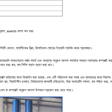
ান হ্রাস, averts ফলো অন খরচ
 পিইটি বোতল, প্লাস্টিকের ফিল্ম, রিসাইকেল ক্ষেত্রে ইত্যাদি প্যাকিং জন্য প্রযোজ্য।
লারগুলি সাধারণভাবে বর্জ্য পদার্থ এবং অন্যান্য অনুরূপ আলগা পদার্থকে সাধারণ অবস্থায় কম্প্যাক্ট 
িবহন খরচ কম, কম শিপিং স্থান গ্রহণ করা হবে।
্প্যাক্ট কাঠামোর সাথে ডিজাইন করা হয়েছে, এবং এটি পরিচালনা করা সহজ এবং ব্যবহারের জন্য নিরাপদ
লমান শব্দ, স্থিতিশীল চলমান, নির্ভরযোগ্য জলবাহী চরিত্রগত, উচ্চ অপারেটিং দক্ষতা, কম শক্তি খর
ন্তু বেল বা কম্প্যাক্ট অনুরূপ আলগা উপকরণ প্রয়োগ করা যেতে পারে।