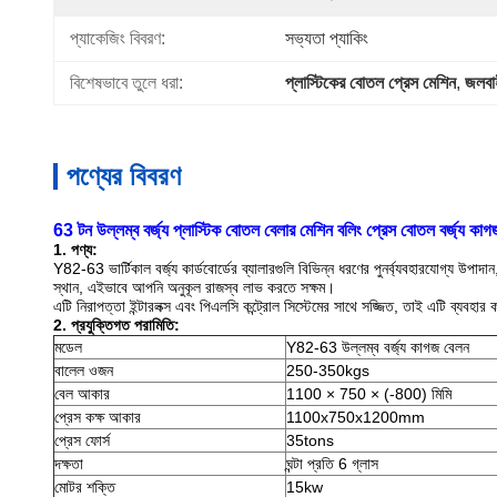
প্যাকেজিং বিবরণ:
সভ্যতা প্যাকিং
বিশেষভাবে তুলে ধরা:
প্লাস্টিকের বোতল প্রেস মেশিন
, 
জলবা
পণ্যের বিবরণ
63 টন উল্লম্ব বর্জ্য প্লাস্টিক বোতল বেলার মেশিন বলিং প্রেস বোতল বর্জ্য কাগ
1. পণ্য:
Y82-63 ভার্টিকাল বর্জ্য কার্ডবোর্ডের ব্যালারগুলি বিভিন্ন ধরণের পুনর্ব্যবহারযোগ্য উ
স্থান, এইভাবে আপনি অনুকূল রাজস্ব লাভ করতে সক্ষম।
এটি নিরাপত্তা ইন্টারলক্স এবং পিএলসি কন্ট্রোল সিস্টেমের সাথে সজ্জিত, তাই এটি ব্যবহ
2.
প্রযুক্তিগত পরামিতি:
মডেল
Y82-63 উল্লম্ব বর্জ্য কাগজ বেলন
বালেল ওজন
250-350kgs
বেল আকার
1100 × 750 × (-800) মিমি
প্রেস কক্ষ আকার
1100x750x1200mm
প্রেস ফোর্স
35tons
দক্ষতা
ঘন্টা প্রতি 6 গ্লাস
মোটর শক্তি
15kw