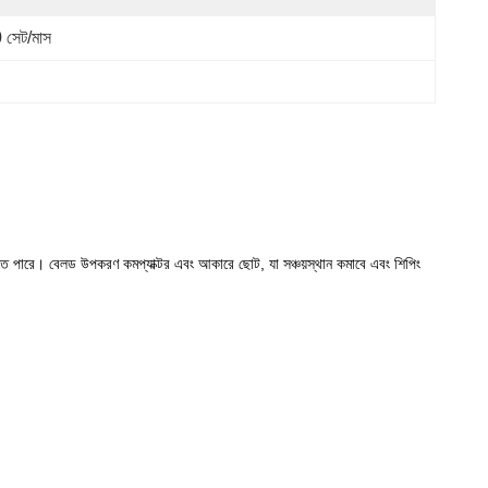
 সেট/মাস
া যেতে পারে। বেলড উপকরণ কমপ্যাক্টর এবং আকারে ছোট, যা সঞ্চয়স্থান কমাবে এবং শিপিং