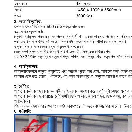
চক্রাকারে
45 সেকেন্ড
মাত্রা
1450 × 1000 × 3500mm
ওজন
3000Kgs
3. আরো বিস্তারিত:
উপাদান উপর নির্ভর করে 500 কেজি পর্যন্ত বাজ ওজন
বড় লোডিং অ্যাপারচার
বিকৃতি বিনামূল্যে প্রেস রাম, সব পক্ষের দিকনির্দেশনা - একতরফা লোড প্রতিরোধ, পরিধ
লক ডিভাইস সঙ্গে উদ্ভাবনী দরজা - অপারেটর দরজা আকস্মিক খোলা থেকে রক্ষা করে।
ধাক্কা বোতাম সঙ্গে নির্ভরযোগ্য আধুনিক ইলেকট্রনিক্স
নিম্ন রক্ষণাবেক্ষণ এবং দীর্ঘ জীবন ইলেক্ট্রো-জলবাহী - দক্ষ এবং নির্ভরযোগ্য
এই Y82 সিরিজ বর্জ্য ব্যালার স্ক্র্যাপ শক্ত কাগজ, সংবাদপত্র, খড়, বর্জ্য প্লাস্টিক যেমন
4. অ্যাপ্লিকেশন:
আন্তর্জাতিকভাবে উন্নত প্রযুক্তির এবং সরঞ্জাম গ্রহণ করে তৈরি, আমাদের বর্জ্য কাগজ ব্যা
আকারে ছোট করে তোলে।
এইভাবে, এই বর্জ্য কাগজপত্র বা অন্যান্য আলগা উপকরণ পর
5. বৈশিষ্ট্য:
আমাদের বর্জ্য কাগজ বেলার জলবাহী ড্রাইভ মোড ব্যবহার করে।
এটি যুক্তিসঙ্গত এবং কম
আমাদের বর্জ্য কাগজ ব্যারারের বৈশিষ্ট্যগুলি ছোট আকার, হালকা ওজন, ছোট জরায়ু, কম চ
অন্তর্ভুক্ত।
এই উল্লম্ব বর্জ্য ব্যারার শুধুমাত্র বর্জ্য কাগজপত্র নষ্ট করতে ব্যবহার করা যাবে না, কি
6. ফটোগুলি: