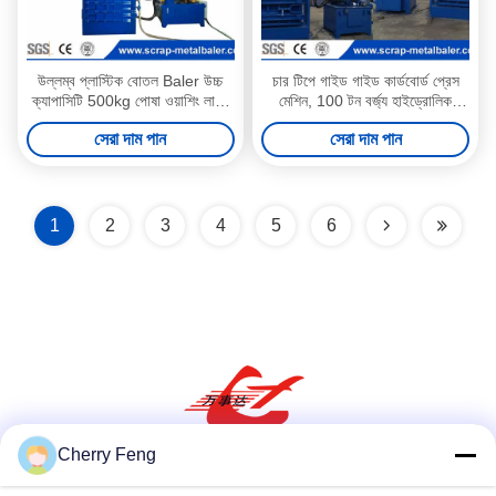
উল্লম্ব প্লাস্টিক বোতল Baler উচ্চ
চার টিপে গাইড গাইড কার্ডবোর্ড প্রেস
ক্যাপাসিটি 500kg পোষা ওয়াশিং লাইন
মেশিন, 100 টন বর্জ্য হাইড্রোলিক
জন্য বক্রবন্ধনী
কার্ডবোর্ড বালার
সেরা দাম পান
সেরা দাম পান
1
2
3
4
5
6
Cherry Feng
সোশ্যাল মিডিয়া