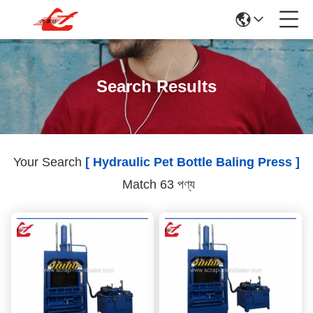
Search Results
Your Search
[ Hydraulic Pet Bottle Baling Press ]
Match 63 পণ্য