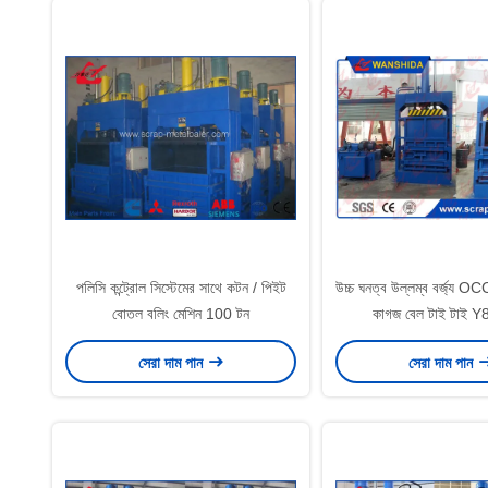
পলিসি কন্ট্রোল সিস্টেমের সাথে কটন / পিইট
উচ্চ ঘনত্ব উল্লম্ব বর্জ্য OCC ক
বোতল বলিং মেশিন 100 টন
কাগজ বেল টাই টাই 
সেরা দাম পান
সেরা দাম পান