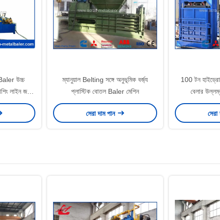
Baler উচ্চ
ম্যানুয়াল Belting সঙ্গে অনুভূমিক বর্জ্য
100 টন হাইড্রোলি
শিং লাইন জন্য
প্লাস্টিক বোতল Baler মেশিন
বেলার উল্লম্
সেরা দাম পান
সেরা