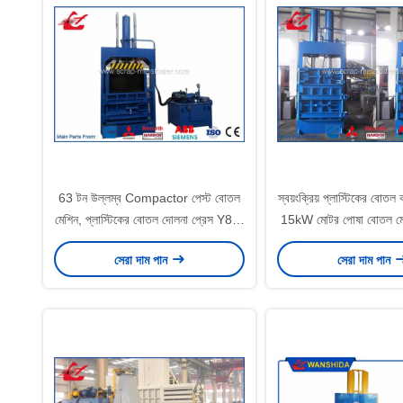
63 টন উল্লম্ব Compactor পেস্ট বোতল
স্বয়ংক্রিয় প্লাস্টিকের বোতল ক
মেশিন, প্লাস্টিকের বোতল দোলনা প্রেস Y82-
15kW মোটর পোষা বোতল ম
63
চাপ
সেরা দাম পান
সেরা দাম পান