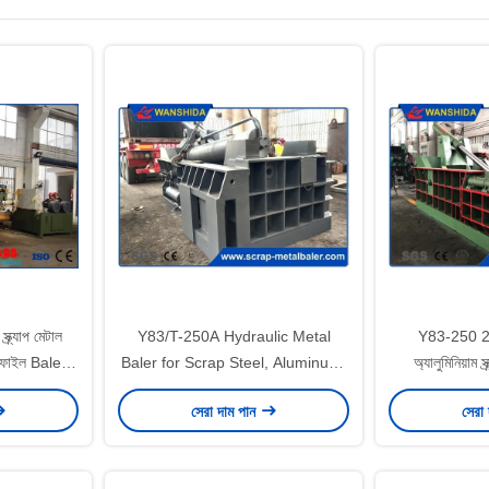
্যাপ মেটাল
Y83/T-250A Hydraulic Metal
Y83-250 25
প্রোফাইল Baler
Baler for Scrap Steel, Aluminum,
অ্যালুমিনিয়াম স্
নিয়ন্ত্রণ
and Copper Recycling | High-
হাইড্রোলিক স্
সেরা দাম পান
সেরা
Density Scrap Metal Baling
Machine