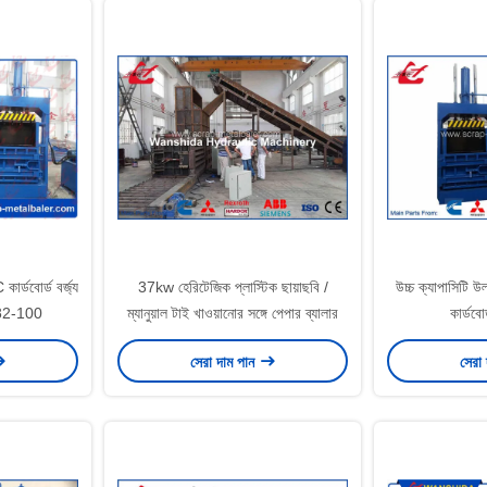
ার্ডবোর্ড বর্জ্য
37kw হেরিটেজিক প্লাস্টিক ছায়াছবি /
উচ্চ ক্যাপাসিটি উল
Y82-100
ম্যানুয়াল টাই খাওয়ানোর সঙ্গে পেপার ব্যালার
কার্ডবো
সেরা দাম পান
সেরা