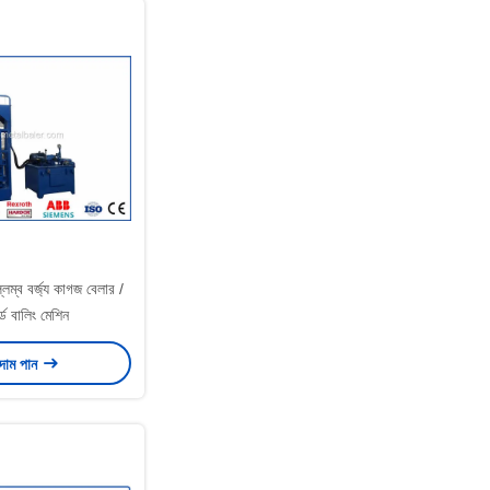
্লম্ব বর্জ্য কাগজ বেলার /
র্ড বালিং মেশিন
 দাম পান