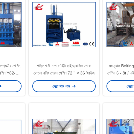
ম্প্যাক্টর মেশিন,
শক্তিশালী চাপ বাহিনী হাইড্রোলিক পোষা
ম্যানুয়াল Belti
েশিন Y82-35
বোতল বলিং প্রেস মেশিন 72 '' × 36 'সাইজ
মেশিন 6 - 8t / এ
সেরা দাম পান
সেরা