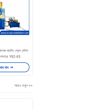
য কাগজ ব্যালিং প্রেস মেশিন
সাপত্র Y82-63
 দাম পান
আরও দেখুন >>