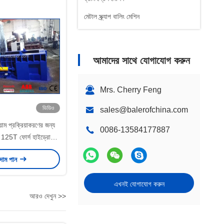
মেটাল স্ক্র্যাপ বালিং মেশিন
আমাদের সাথে যোগাযোগ করুন
Mrs. Cherry Feng
ভিডিও
sales@balerofchina.com
য়াম প্রক্রিয়াকরণের জন্য
0086-13584177887
সহ 125T ফোর্স হাইড্রোলিক
াল ব্যালার
 দাম পান
এখনই যোগাযোগ করুন
আরও দেখুন >>