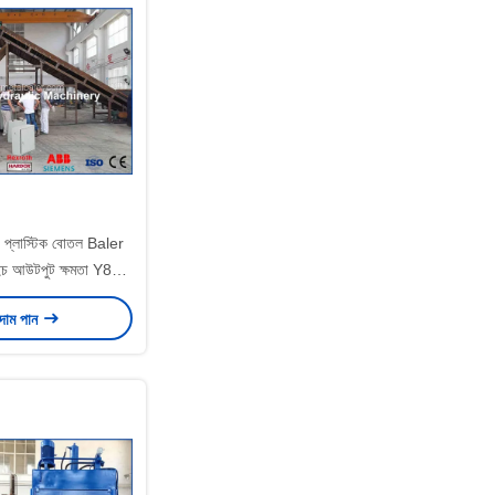
ng প্লাস্টিক বোতল Baler
ইচ আউটপুট ক্ষমতা Y82 /
W-125
 দাম পান