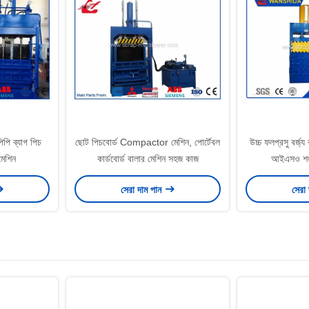
িপি ব্যাগ পিচ
ছোট পিচবোর্ড Compactor মেশিন, পোর্টেবল
উচ্চ ফলপ্রসু বর্জ্
মেশিন
কার্ডবোর্ড বালার মেশিন সহজ কাজ
আইএসও শং
সেরা দাম পান
সেরা