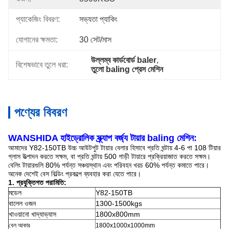
প্যাকেজিং বিবরণ:
সভ্যতা প্যাকিং
যোগানের ক্ষমতা:
30 সেট/মাস
উল্লম্ব কার্ডবোর্ড baler
, 
বিশেষভাবে তুলে ধরা:
তুলো baling প্রেস মেশিন
পণ্যের বিবরণ
WANSHIDA হাইড্রোলিক স্ক্র্যাপ বর্জ্য টায়ার baling মেশিন:
আমাদের Y82-150TB উচ্চ আউটপুট টায়ার বেলার হিসাবে প্রতি ঘন্টায় 4-6 পা 108 টিয়ার
গ্লাস উত্পাদন করতে সক্ষম, বা প্রতি ঘন্টায় 500 গাড়ী টায়ারে প্রক্রিয়াজাত করতে সক্ষম।
বেলিং টায়ারগুলি 80% পর্যন্ত সঞ্চয়স্থান এবং পরিবহন খরচ 60% পর্যন্ত কমাতে পারে।
অনেক দেশেই বেস বিল্ডিং প্রকল্পে ব্যবহার করা যেতে পারে।
1. প্রযুক্তিগত পরামিতি:
মডেল
Y82-150TB
বালেল ওজন
1300-1500kgs
খাওয়ানো খাদ্যাভ্যাস
1800x800mm
বেল আকার
1800x1000x1000mm