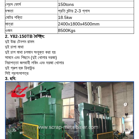
প্রেস ফোর্স
150tons
দক্ষতা
প্রতি ঘন্টায় 2-3 গ্লাস
মোটর শক্তি
18.5kw
মাত্রা
2400x1800x4500mm
ওজন
8500Kgs
2. Y82-150TB বৈশিষ্ট্য:
দুই উচ্চ টেনশন রামস
দুই চাপা মাথা
দুই চাপ মাথা চলমান সংযুক্ত করা হয়
সামনে এবং পিছনে (দুই খোলার দরজা)
নিরাপত্তা জলবাহী লকিং এবং দরজা খোলার
দুই গ্রুপ হুক রিবাউন্ড
সিই প্রশংসাপত্র
3. ছবি: