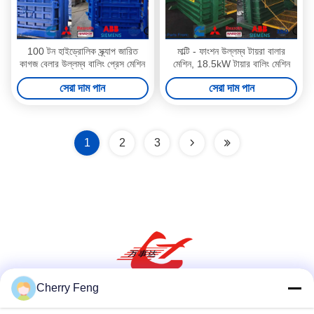
100 টন হাইড্রোলিক স্ক্র্যাপ জারিত
মাল্টি - ফাংশন উল্লম্ব টায়রা বালার
কাগজ বেলার উল্লম্ব বালিং প্রেস মেশিন
মেশিন, 18.5kW টায়ার বালিং মেশিন
সেরা দাম পান
সেরা দাম পান
1
2
3
Cherry Feng
সোশ্যাল মিডিয়া