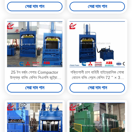
Y82-63 পারেন
সেরা দাম পান
সেরা দাম পান
25 টন বর্জ্য পেপার Compactor
শক্তিশালী চাপ বাহিনী হাইড্রোলিক পোষা
উল্লম্ব বালিং মেশিন পিএলসি কন্ট্রোল
বোতল বলিং প্রেস মেশিন 72 '' × 36
সিস্টেম
'সাইজ
সেরা দাম পান
সেরা দাম পান