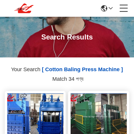
Search Results
Your Search
[ Cotton Baling Press Machine ]
Match 34 পণ্য