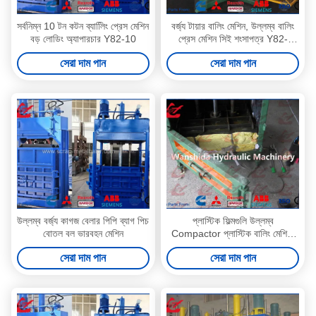
সর্বনিম্ন 10 টন কটন ব্যালিিং প্রেস মেশিন
বর্জ্য টায়ার বালিং মেশিন, উল্লম্ব বালিং
বড় লোডিং অ্যাপারচার Y82-10
প্রেস মেশিন সিই শংসাপত্র Y82-
150TB
সেরা দাম পান
সেরা দাম পান
উল্লম্ব বর্জ্য কাগজ বেলার পিপি ব্যাগ পিচ
প্লাস্টিক ফিল্মগুলি উল্লম্ব
বোতল বল ভারবহন মেশিন
Compactor প্লাস্টিক বালিং মেশিন,
স্বয়ংক্রিয় বেল প্যাকিং মেশিন
সেরা দাম পান
সেরা দাম পান