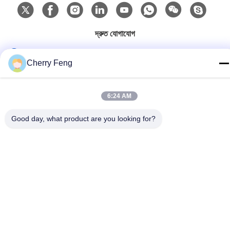
দ্রুত যোগাযোগ
টেল
Cherry Feng
86-135-84177887
ই-মেইল
6:24 AM
sales@balerofchina.com
Good day, what product are you looking for?
ঠিকানা
গোপনীয়তা নীতি
|
সাইট ম্যাপ
চীন ভালো গুণমান মেটাল baler স্ক্র্যাপ সরবরাহকারী। কপিরাইট © 2016-2026
Jiangsu Wanshida Hydraulic Machinery Co., Ltd . সব সমস্ত অধিকার
সংরক্ষিত।