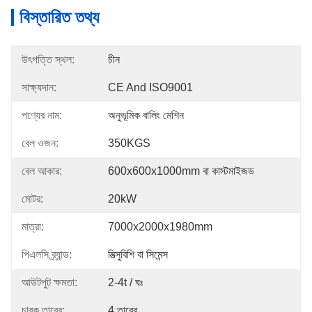
বিস্তারিত তথ্য
উৎপত্তি স্থল:
চীন
সাক্ষ্যদান:
CE And ISO9001
পণ্যের নাম:
অনুভূমিক বালিং মেশিন
বেল ওজন:
350KGS
বেল আকার:
600x600x1000mm বা কাস্টমাইজড
মোটর:
20kW
মাত্রা:
7000x2000x1980mm
পিএলসি ব্র্যান্ড:
মিত্সুবিশি বা সিমেন্স
আউটপুট ক্ষমতা:
2-4t / ঘঃ
চাবুক তারের:
4 তারের