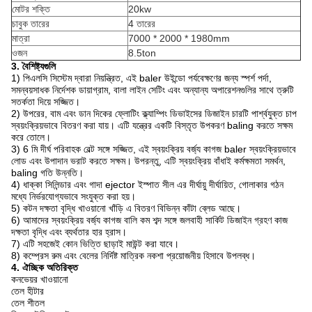
মোটর শক্তি
20kw
চাবুক তারের
4 তারের
মাত্রা
7000 * 2000 * 1980mm
ওজন
8.5ton
3. বৈশিষ্ট্যগুলি
1) পিএলসি সিস্টেম দ্বারা নিয়ন্ত্রিত, এই baler উইন্ডো পর্যবেক্ষণের জন্য স্পর্শ পর্দা,
সমন্বয়সাধক নির্দেশক ডায়াগ্রাম, বালা লাইন সেটিং এবং অন্যান্য অপারেশনগুলির সাথে ত্রুটি
সতর্কতা দিয়ে সজ্জিত।
2) উপরের, বাম এবং ডান দিকের ফ্লোটিং ক্ল্যাম্পিং ডিভাইসের ডিজাইন চারটি পার্শ্বযুক্ত চাপ
স্বয়ংক্রিয়ভাবে বিতরণ করা যায়।
এটি যন্ত্রের একটি বিস্তৃত উপকরণ baling করতে সক্ষম
করে তোলে।
3) 6 মি দীর্ঘ পরিবাহক বেল্ট সঙ্গে সজ্জিত, এই স্বয়ংক্রিয় বর্জ্য কাগজ baler স্বয়ংক্রিয়ভাবে
লোড এবং উপাদান ভরাট করতে সক্ষম।
উপরন্তু, এটি স্বয়ংক্রিয় বাঁধাই কর্মক্ষমতা সমর্থন,
baling গতি উন্নতি।
4) ধাক্কা সিলিন্ডার এবং গাদা ejector ইস্পাত সীল এর দীর্ঘায়ু দীর্ঘায়িত, গোলাকার গঠন
মধ্যে নির্ভরযোগ্যভাবে সংযুক্ত করা হয়।
5) কটন দক্ষতা বৃদ্ধি খাওয়ানো খাঁড়ি এ বিতরণ বিভিন্ন কাঁটা ব্লেড আছে।
6) আমাদের স্বয়ংক্রিয় বর্জ্য কাগজ বালি কম শব্দ সঙ্গে জলবাহী সার্কিট ডিজাইন গ্রহণ কাজ
দক্ষতা বৃদ্ধি এবং ব্যর্থতার হার হ্রাস।
7) এটি সহজেই কোন ভিত্তি ছাড়াই মাউন্ট করা যাবে।
8) কম্প্রেস রুম এবং বেলের নির্দিষ্ট মাত্রিক নকশা প্রয়োজনীয় হিসাবে উপলব্ধ।
4. ঐচ্ছিক অতিরিক্ত
কনভেয়র খাওয়ানো
তেল হীটার
তেল শীতল