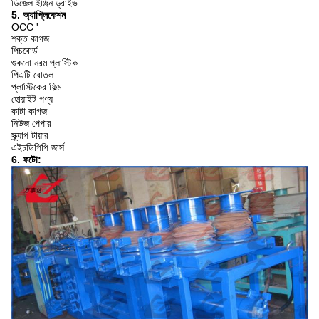
ডিজেল ইঞ্জিন ড্রাইভ
5. অ্যাপ্লিকেশন
OCC '
শক্ত কাগজ
পিচবোর্ড
শুকনো নরম প্লাস্টিক
পিএটি বোতল
প্লাস্টিকের ফিল্ম
হোয়াইট পণ্য
কাটা কাগজ
নিউজ পেপার
স্ক্র্যাপ টায়ার
এইচডিপিপি জার্স
6. ফটো: