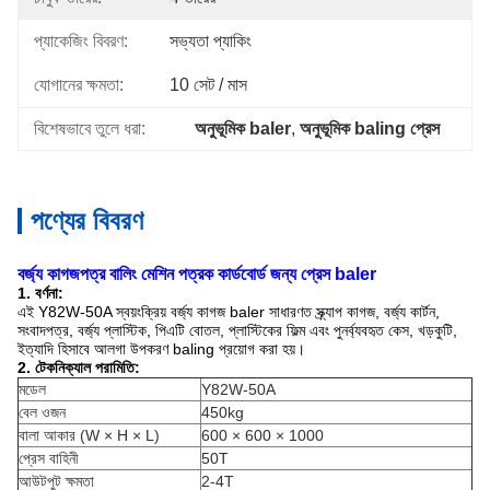
প্যাকেজিং বিবরণ:
সভ্যতা প্যাকিং
যোগানের ক্ষমতা:
10 সেট / মাস
বিশেষভাবে তুলে ধরা:
অনুভূমিক baler
, 
অনুভূমিক baling প্রেস
পণ্যের বিবরণ
বর্জ্য কাগজপত্র বালিং মেশিন পত্রক কার্ডবোর্ড জন্য প্রেস baler
1. বর্ণনা:
এই Y82W-50A স্বয়ংক্রিয় বর্জ্য কাগজ baler সাধারণত স্ক্র্যাপ কাগজ, বর্জ্য কার্টন,
সংবাদপত্র, বর্জ্য প্লাস্টিক, পিএটি বোতল, প্লাস্টিকের ফিল্ম এবং পুনর্ব্যবহৃত কেস, খড়কুটি,
ইত্যাদি হিসাবে আলগা উপকরণ baling প্রয়োগ করা হয়।
2. টেকনিক্যাল পরামিতি:
মডেল
Y82W-50A
বেল ওজন
450kg
বালা আকার (W × H × L)
600 × 600 × 1000
প্রেস বাহিনী
50T
আউটপুট ক্ষমতা
2-4T