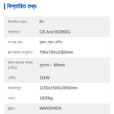
বিস্তারিত তথ্য
উৎপত্তি স্থল:
চীন
সাক্ষ্যদান:
CE And ISO9001
পণ্যের নাম:
ড্রাম প্রেস মেশিন
বক্স আকার সংকুচিত:
790x790x1060mm
বাল্য ব্লকের আকার
ন্যূনতম।  60mm
(এইচ):
মোটর:
11kW
মাত্রাসমূহ:
1150x1500x2950mm
ওজন:
1800kg
ব্র্যান্ড:
WANSHIDA