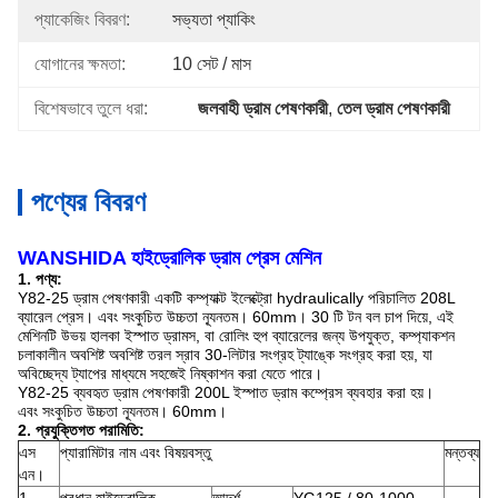
প্যাকেজিং বিবরণ:
সভ্যতা প্যাকিং
যোগানের ক্ষমতা:
10 সেট / মাস
বিশেষভাবে তুলে ধরা:
জলবাহী ড্রাম পেষণকারী
, 
তেল ড্রাম পেষণকারী
পণ্যের বিবরণ
WANSHIDA হাইড্রোলিক ড্রাম প্রেস মেশিন
1. পণ্য:
Y82-25 ড্রাম পেষণকারী একটি কম্প্যাক্ট ইলেক্ট্রো hydraulically পরিচালিত 208L
ব্যারেল প্রেস।
এবং সংকুচিত উচ্চতা ন্যূনতম।
60mm।
30 টি টন বল চাপ দিয়ে, এই
মেশিনটি উভয় হালকা ইস্পাত ড্রামস, বা রোলিং হুপ ব্যারেলের জন্য উপযুক্ত, কম্প্যাকশন
চলাকালীন অবশিষ্ট অবশিষ্ট তরল স্রাব 30-লিটার সংগ্রহ ট্যাঙ্কে সংগ্রহ করা হয়, যা
অবিচ্ছেদ্য ট্যাপের মাধ্যমে সহজেই নিষ্কাশন করা যেতে পারে।
Y82-25 ব্যবহৃত ড্রাম পেষণকারী 200L ইস্পাত ড্রাম কম্প্রেস ব্যবহার করা হয়।
এবং সংকুচিত উচ্চতা ন্যূনতম।
60mm।
2. প্রযুক্তিগত পরামিতি:
এস
প্যারামিটার নাম এবং বিষয়বস্তু
মন্তব্য
এন।