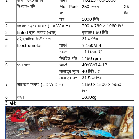
1
প্রধান হাইড্রোলিক
আদর্শ
YG125 / 80-1000
সিওয়াইএলডি
Max.Push
250 কেএন
25
বল
টন
ঘাই
1000 মিমি
2
সংকোচ বাক্সের আকার (L × W × H)
790 × 790 × 1060 মিমি
3
Baled ব্লক আকার (এইচ)
ন্যূনতম।
60 মিমি
4
হাইড্রোলিক সিস্টেম চাপ
21 এমপিএ
5
Electromotor
আদর্শ
Y 160M-4
ক্ষমতা
11 কিলোবাইট
নির্ধারিত গতি
1460 rpm
6
তেল পাম্প
আদর্শ
40YCY14-1B
নামমাত্র স্রাব
40 মিলি / র
নামমাত্র চাপ
31.5 এমপিএ
7
সামগ্রিক আকার (L × W × H)
1150 × 1500 × ২950
মিমি
8
ওজন
1800kg
3. ছবি: