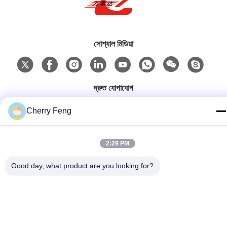
সোশ্যাল মিডিয়া
দ্রুত যোগাযোগ
টেল
Cherry Feng
86-135-84177887
ই-মেইল
2:29 PM
sales@balerofchina.com
Good day, what product are you looking for?
ঠিকানা
গোপনীয়তা নীতি
|
সাইট ম্যাপ