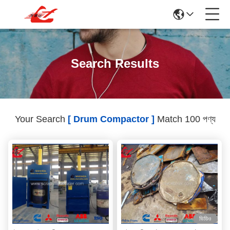
Search Results
Your Search
[ Drum Compactor ]
Match 100 পণ্য
ভিডিও