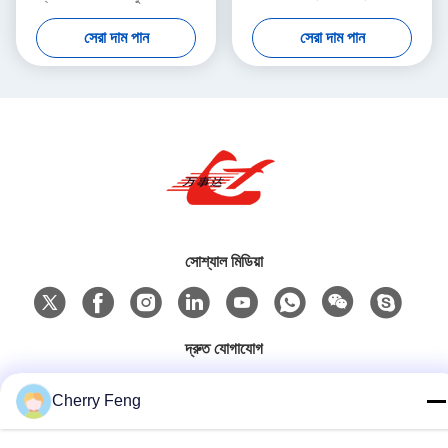
বছরের নিশ্চয়তা
mm কম্প্রেস বক্স সাইজ
সেরা দাম পান
সেরা দাম পান
সোশ্যাল মিডিয়া
দ্রুত যোগাযোগ
টেল
Cherry Feng
86-135-84177887