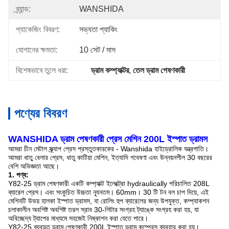
ব্র্যান্ড:
WANSHIDA
প্যাকেজিং বিবরণ:
সভ্যতা প্যাকিং
যোগানের ক্ষমতা:
10 সেট / মাস
বিশেষভাবে তুলে ধরা:
ড্রাম কম্প্যাক্টর
, 
তেল ড্রাম পেষণকারী
পণ্যের বিবরণ
WANSHIDA ড্রাম পেষণকারী প্রেস মেশিন 200L ইস্পাত ড্রামস
আমরা চীন মেটাল স্ক্র্যাপ প্রেস প্রস্তুতকারকের - Wanshida হাইড্রোলিক যন্ত্রপাতি।
আমরা ধাতু বেলার প্রেস, ধাতু কাটিয়া মেশিন, ইত্যাদি গবেষণা এবং উন্নয়নশীল 30 বছরের
বেশি অভিজ্ঞতা আছে।
1. পণ্য:
Y82-25 ড্রাম পেষণকারী একটি কম্প্যাক্ট ইলেক্ট্রো hydraulically পরিচালিত 208L
ব্যারেল প্রেস।
এবং সংকুচিত উচ্চতা ন্যূনতম।
60mm।
30 টি টন বল চাপ দিয়ে, এই
মেশিনটি উভয় হালকা ইস্পাত ড্রামস, বা রোলিং হুপ ব্যারেলের জন্য উপযুক্ত, কম্প্যাকশন
চলাকালীন অবশিষ্ট অবশিষ্ট তরল স্রাব 30-লিটার সংগ্রহ ট্যাঙ্কে সংগ্রহ করা হয়, যা
অবিচ্ছেদ্য ট্যাপের মাধ্যমে সহজেই নিষ্কাশন করা যেতে পারে।
Y82-25 ব্যবহৃত ড্রাম পেষণকারী 200L ইস্পাত ড্রাম কম্প্রেস ব্যবহার করা হয়।