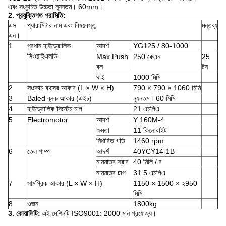
এবং সংকুচিত উচ্চতা ন্যূনতম।
60mm।
2. প্রযুক্তিগত পরামিতি:
এস
প্যারামিটার নাম এবং বিষয়বস্তু
মন্তব্য
এন।
1
প্রধান হাইড্রোলিক
আদর্শ
YG125 / 80-1000
সিওয়াইএলডি
Max.Push
250 কেএন
25
বল
টন
ঘাই
1000 মিমি
2
সংকোচ বাক্সের আকার (L × W × H)
790 × 790 × 1060 মিমি
3
Baled ব্লক আকার (এইচ)
ন্যূনতম।
60 মিমি
4
হাইড্রোলিক সিস্টেম চাপ
21 এমপিএ
5
Electromotor
আদর্শ
Y 160M-4
ক্ষমতা
11 কিলোবাইট
নির্ধারিত গতি
1460 rpm
6
তেল পাম্প
আদর্শ
40YCY14-1B
নামমাত্র স্রাব
40 মিলি / র
নামমাত্র চাপ
31.5 এমপিএ
7
সামগ্রিক আকার (L × W × H)
1150 × 1500 × ২950
মিমি
8
ওজন
1800kg
3. কোয়ালিটি:
এই মেশিনটি ISO9001: 2000 মান প্রযোজ্য।