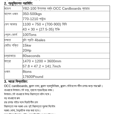
2.
প্রযুক্তিগত পরামিতি:
মডেল
Y82-100 উল্লম্ব বর্জ্য OCC Cardboards ব্যারার
বালেল ওজন
350-500kgs
770-1210 পাউন্ড
বেল আকার
1100 × 750 × (700-900) মিমি
43 × 30 × (27.5-35) ইঞ্চি
প্রেস ফোর্স
100Tons
দক্ষতা
ঘন্টা প্রতি 4bales
মোটর শক্তি
15kw
20Hp
চক্রাকারে
80seconds
মাত্রা
1470 × 1200 × 3600mm
57.8 × 47.2 × 141.7inch
ওজন
8tons
17600Pound
3. আরো বিস্তারিত:
OCC cardboards, স্ক্র্যাপ তামা, স্ক্র্যাপ অ্যালুমিনিয়াম, স্ক্র্যাপ স্টেইনলেস স্টীল চাপার জন্য পারফেক্ট।
খাওয়ানো উপাদান গেট বন্ধ, ব্যালো স্বয়ংক্রিয় কাজ।
উপাদান গেট খাওয়ানো উপর নিরাপত্তা বাটন সঙ্গে।
বড় খাওয়ানো রুম
চার চাপার গাইড সঙ্গে স্থিতিশীল চাপ
নিরাপত্তা লক দরজা এবং দুই নিরাপত্তা সুরক্ষা সিস্টেম
দরজা খোলা, বৈদ্যুতিক বন্ধ করা হবে।