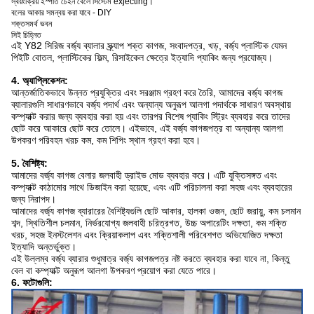
স্বয়ংক্রিয় ইস্পাত চেইন বেলে সিস্টেম exjecting।
বলের আকার সমন্বয় করা যাবে - DIY
শক্তসমর্থ ভবন
সিই চিহ্নিত
এই Y82 সিরিজ বর্জ্য ব্যালার স্ক্র্যাপ শক্ত কাগজ, সংবাদপত্র, খড়, বর্জ্য প্লাস্টিক যেমন
পিইটি বোতল, প্লাস্টিকের ফিল্ম, রিসাইকেল ক্ষেত্রে ইত্যাদি প্যাকিং জন্য প্রযোজ্য।
4. অ্যাপ্লিকেশন:
আন্তর্জাতিকভাবে উন্নত প্রযুক্তির এবং সরঞ্জাম গ্রহণ করে তৈরি, আমাদের বর্জ্য কাগজ
ব্যালারগুলি সাধারণভাবে বর্জ্য পদার্থ এবং অন্যান্য অনুরূপ আলগা পদার্থকে সাধারণ অবস্থায়
কম্প্যাক্ট করার জন্য ব্যবহার করা হয় এবং তারপর বিশেষ প্যাকিং স্ট্রিং ব্যবহার করে তাদের
ছোট করে আকারে ছোট করে তোলে।
এইভাবে, এই বর্জ্য কাগজপত্র বা অন্যান্য আলগা
উপকরণ পরিবহন খরচ কম, কম শিপিং স্থান গ্রহণ করা হবে।
5. বৈশিষ্ট্য:
আমাদের বর্জ্য কাগজ বেলার জলবাহী ড্রাইভ মোড ব্যবহার করে।
এটি যুক্তিসঙ্গত এবং
কম্প্যাক্ট কাঠামোর সাথে ডিজাইন করা হয়েছে, এবং এটি পরিচালনা করা সহজ এবং ব্যবহারের
জন্য নিরাপদ।
আমাদের বর্জ্য কাগজ ব্যারারের বৈশিষ্ট্যগুলি ছোট আকার, হালকা ওজন, ছোট জরায়ু, কম চলমান
শব্দ, স্থিতিশীল চলমান, নির্ভরযোগ্য জলবাহী চরিত্রগত, উচ্চ অপারেটিং দক্ষতা, কম শক্তি
খরচ, সহজ ইনস্টলেশন এবং ক্রিয়াকলাপ এবং শক্তিশালী পরিবেশগত অভিযোজিত দক্ষতা
ইত্যাদি অন্তর্ভুক্ত।
এই উল্লম্ব বর্জ্য ব্যারার শুধুমাত্র বর্জ্য কাগজপত্র নষ্ট করতে ব্যবহার করা যাবে না, কিন্তু
বেল বা কম্প্যাক্ট অনুরূপ আলগা উপকরণ প্রয়োগ করা যেতে পারে।
6. ফটোগুলি: