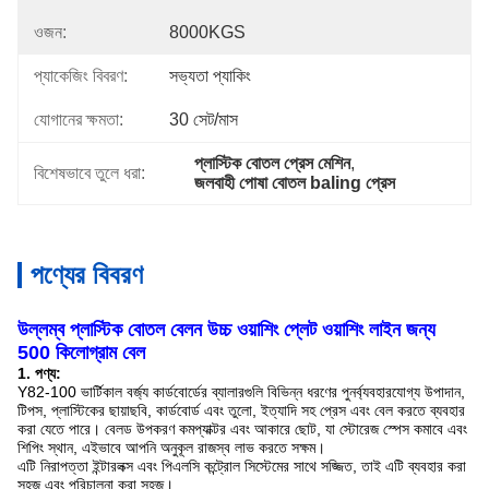
ওজন:
8000KGS
প্যাকেজিং বিবরণ:
সভ্যতা প্যাকিং
যোগানের ক্ষমতা:
30 সেট/মাস
প্লাস্টিক বোতল প্রেস মেশিন
, 
বিশেষভাবে তুলে ধরা:
জলবাহী পোষা বোতল baling প্রেস
পণ্যের বিবরণ
উল্লম্ব প্লাস্টিক বোতল বেলন উচ্চ ওয়াশিং প্লেট ওয়াশিং লাইন জন্য
500 কিলোগ্রাম বেল
1. পণ্য:
Y82-100 ভার্টিকাল বর্জ্য কার্ডবোর্ডের ব্যালারগুলি বিভিন্ন ধরণের পুনর্ব্যবহারযোগ্য উপাদান,
টিপস, প্লাস্টিকের ছায়াছবি, কার্ডবোর্ড এবং তুলো, ইত্যাদি সহ প্রেস এবং বেল করতে ব্যবহার
করা যেতে পারে। বেলড উপকরণ কমপ্যাক্টর এবং আকারে ছোট, যা স্টোরেজ স্পেস কমাবে এবং
শিপিং স্থান, এইভাবে আপনি অনুকূল রাজস্ব লাভ করতে সক্ষম।
এটি নিরাপত্তা ইন্টারলক্স এবং পিএলসি কন্ট্রোল সিস্টেমের সাথে সজ্জিত, তাই এটি ব্যবহার করা
সহজ এবং পরিচালনা করা সহজ।