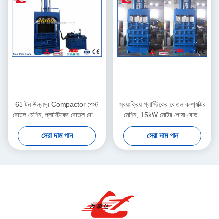
63 টন উল্লম্ব Compactor পেস্ট
স্বয়ংক্রিয় প্লাস্টিকের বোতল কম্প্যাক্টর
বোতল মেশিন, প্লাস্টিকের বোতল দোলনা
মেশিন, 15kW মোটর পোষা বোতল
প্রেস Y82-63
মেশিন Y82-35 চাপ
সেরা দাম পান
সেরা দাম পান