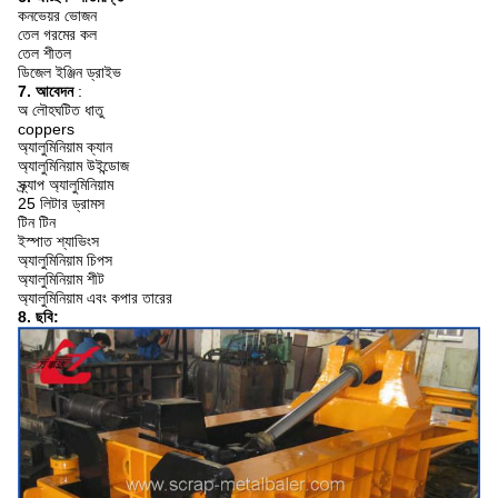
কনভেয়র ভোজন
তেল গরমের কল
তেল শীতল
ডিজেল ইঞ্জিন ড্রাইভ
7. আবেদন
:
অ লৌহঘটিত ধাতু
coppers
অ্যালুমিনিয়াম ক্যান
অ্যালুমিনিয়াম উইন্ডোজ
স্ক্র্যাপ অ্যালুমিনিয়াম
25 লিটার ড্রামস
টিন টিন
ইস্পাত শ্যাভিংস
অ্যালুমিনিয়াম চিপস
অ্যালুমিনিয়াম শীট
অ্যালুমিনিয়াম এবং কপার তারের
8. ছবি: