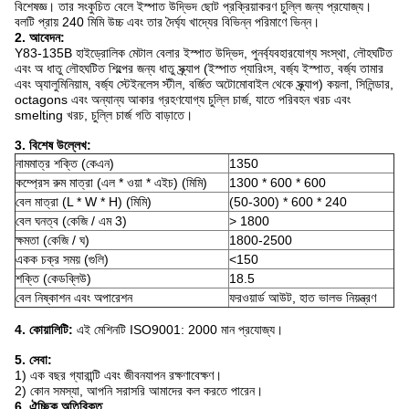
বিশেষজ্ঞ।
তার সংকুচিত বেলে ইস্পাত উদ্ভিদ ছোট প্রক্রিয়াকরণ চুল্লি জন্য প্রযোজ্য।
বলটি প্রায় 240 মিমি উচ্চ এবং তার দৈর্ঘ্য খাদ্যের বিভিন্ন পরিমাণে ভিন্ন।
2. আবেদন:
Y83-135B হাইড্রোলিক মেটাল বেলার ইস্পাত উদ্ভিদ, পুনর্ব্যবহারযোগ্য সংস্থা, লৌহঘটিত
এবং অ ধাতু লৌহঘটিত শিল্পের জন্য ধাতু স্ক্র্যাপ (ইস্পাত প্যারিংস, বর্জ্য ইস্পাত, বর্জ্য তামার
এবং অ্যালুমিনিয়াম, বর্জ্য স্টেইনলেস স্টীল, বর্জিত অটোমোবাইল থেকে স্ক্র্যাপ) কয়লা, সিলিন্ডার,
octagons এবং অন্যান্য আকার গ্রহণযোগ্য চুল্লি চার্জ, যাতে পরিবহন খরচ এবং
smelting খরচ, চুল্লি চার্জ গতি বাড়াতে।
3. বিশেষ উল্লেখ:
নামমাত্র শক্তি (কেএন)
1350
কম্প্রেস রুম মাত্রা (এল * ওয়া * এইচ) (মিমি)
1300 * 600 * 600
বেল মাত্রা (L * W * H) (মিমি)
(50-300) * 600 * 240
বেল ঘনত্ব (কেজি / এম 3)
> 1800
ক্ষমতা (কেজি / ঘ)
1800-2500
একক চক্র সময় (গুলি)
<150
শক্তি (কেডব্লিউ)
18.5
বেল নিষ্কাশন এবং অপারেশন
ফরওয়ার্ড আউট, হাত ভালভ নিয়ন্ত্রণ
4. কোয়ালিটি:
এই মেশিনটি ISO9001: 2000 মান প্রযোজ্য।
5. সেবা:
1) এক বছর গ্যারান্টি এবং জীবনযাপন রক্ষণাবেক্ষণ।
2) কোন সমস্যা, আপনি সরাসরি আমাদের কল করতে পারেন।
6. ঐচ্ছিক অতিরিক্ত