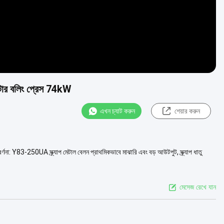
যাক্টার বলিং প্রেস 74kW
এখন চ্যাট করুন
শেয়ার করুন
র্ণনা: Y83-250UA স্ক্র্যাপ মেটাল বেলন প্রাথমিকভাবে মাঝারি এবং বড় আউটপুট, স্ক্র্যাপ ধাতু
মেসেজ রেখে যান