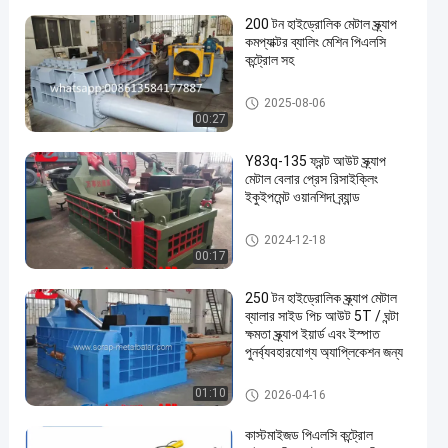
200 টন হাইড্রোলিক মেটাল স্ক্র্যাপ
কমপ্যাক্টর ব্যালিং মেশিন পিএলসি
কন্ট্রোল সহ
মেটাল স্ক্র্যাপ বালিং মেশিন
2025-08-06
00:27
Y83q-135 ফ্রন্ট আউট স্ক্র্যাপ
মেটাল বেলার প্রেস রিসাইক্লিং
ইকুইপমেন্ট ওয়ানশিদা ব্র্যান্ড
মেটাল baler স্ক্র্যাপ
2024-12-18
00:17
250 টন হাইড্রোলিক স্ক্র্যাপ মেটাল
ব্যালার সাইড পিচ আউট 5T / ঘন্টা
ক্ষমতা স্ক্র্যাপ ইয়ার্ড এবং ইস্পাত
পুনর্ব্যবহারযোগ্য অ্যাপ্লিকেশন জন্য
মেটাল baler স্ক্র্যাপ
01:10
2026-04-16
কাস্টমাইজড পিএলসি কন্ট্রোল