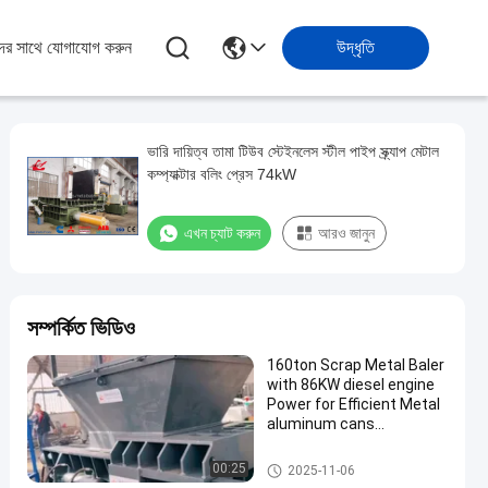
ের সাথে যোগাযোগ করুন
উদ্ধৃতি
ভারি দায়িত্ব তামা টিউব স্টেইনলেস স্টীল পাইপ স্ক্র্যাপ মেটাল
কম্প্যাক্টার বলিং প্রেস 74kW
এখন চ্যাট করুন
আরও জানুন
সম্পর্কিত ভিডিও
160ton Scrap Metal Baler
with 86KW diesel engine
Power for Efficient Metal
aluminum cans
Compacting
মেটাল baler স্ক্র্যাপ
00:25
2025-11-06