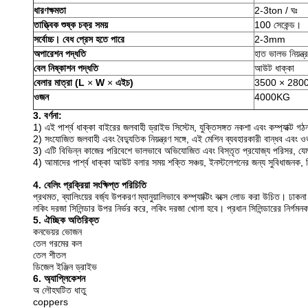
ধারণক্ষমতা
2-3ton / ঘঃ
তাত্ত্বিক শুষ্ক চক্র সময়
100 সেকেন্ড।
সর্বোচ্চ।
বেধ প্রেস হতে পারে
2-3mm
অপারেশন পদ্ধতি
হাত ভালভ নিয়ন্ত্
বেল নিষ্কাশন পদ্ধতি
আউট ধাক্কা
বেলার মাত্রা (L
×
W
×
এইচ)
3500 × 280
ওজন
4000KG
3. বর্ণনা:
1) এই পার্শ্ব ধাক্কা বাইরের জলবাহী ড্রাইভ সিস্টেম, যুক্তিসঙ্গত নকশা এবং কম্প্যাক্ট 
2) সংযোজিত জলবাহী এবং বৈদ্যুতিক নিয়ন্ত্রণ সঙ্গে, এই মেশিন ব্যবহারকারী বান্ধব এবং
3) এটি বিভিন্ন কাজের পরিবেশে ভালভাবে অভিযোজিত এবং বিস্তৃত প্রযোজ্য পরিসর, যেমন ধাতব
4) আমাদের পার্শ্ব ধাক্কা আউট বলার সময় শক্তি সঞ্চয়, ইনস্টলেশনের জন্য সুবিধাজনক, ন
4. বেলিং প্রক্রিয়া সংক্ষিপ্ত পরিচিতি
প্রথমত, ব্যালিংয়ের বর্জ্য উপকরণ ম্যানুয়ালিভাবে কম্প্যাক্টিং বক্সে লোড করা উচিত।
ঢাকনা 
লকিং দরজা সিলিন্ডার উপর নির্ভর করে, লকিং দরজা খোলা হবে।
প্রধান সিলিন্ডারের নির্গমন
5. ঐচ্ছিক অতিরিক্ত
কনভেয়র ভোজন
তেল গরমের কল
তেল শীতল
ডিজেল ইঞ্জিন ড্রাইভ
6. অ্যাপ্লিকেশন
অ লৌহঘটিত ধাতু
coppers