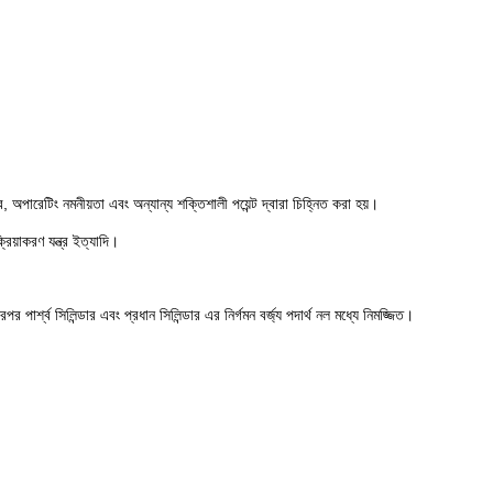
 অপারেটিং নমনীয়তা এবং অন্যান্য শক্তিশালী পয়েন্ট দ্বারা চিহ্নিত করা হয়।
িয়াকরণ যন্ত্র ইত্যাদি।
রপর পার্শ্ব সিলিন্ডার এবং প্রধান সিলিন্ডার এর নির্গমন বর্জ্য পদার্থ নল মধ্যে নিমজ্জিত।