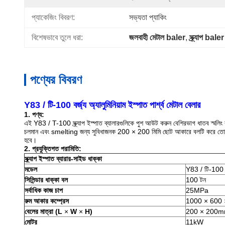
প্যাকেজিং বিবরণ:
সভ্যতা প্যাকিং
বিশেষভাবে তুলে ধরা:
জলবাহী মেটাল baler
, 
স্ক্র্যাপ bale
পণ্যের বিবরণ
Y83 / টি-100 বর্জ্য অ্যালুমিনিয়াম ইস্পাত পার্শ্ব মেটাল বেলার
1. পণ্য:
এই Y83 / T-100 স্ক্র্যাপ ইস্পাত ব্যালারগুলিকে পুশ আউট করুন বেশিরভাগ ধাতব স্মলিং কারখ
চলমান এবং smelting জন্য সুবিধাজনক 200 × 200 মিমি ছোট আকারে বলটি করে ত
হবে।
2. প্রযুক্তিগত পরামিতি:
স্ক্র্যাপ ইস্পাত
ব্যারার-সাইড ধাক্কা
মডেল
Y83 / টি-100
সিলিন্ডার ধাক্কা বল
100 টন
সর্বাধিক কাজ চাপ
25MPa
রুম আকার কম্প্রেস
1000 × 600
বেলের মাত্রা (L
×
W
×
H)
200 × 200
মোটর
11kW