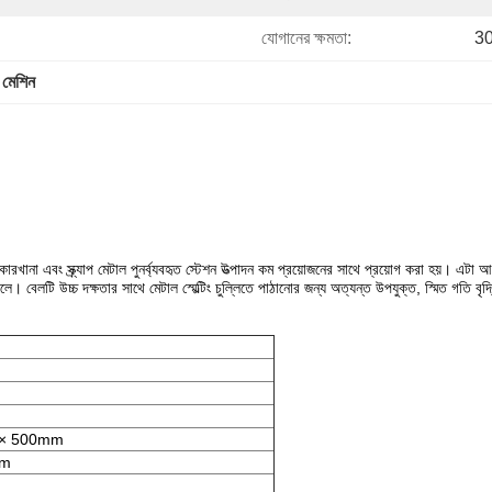
যোগানের ক্ষমতা:
30
r মেশিন
ানা এবং স্ক্র্যাপ মেটাল পুনর্ব্যবহৃত স্টেশন উত্পাদন কম প্রয়োজনের সাথে প্রয়োগ করা হয়।
এটা আম
োলে।
বেলটি উচ্চ দক্ষতার সাথে মেটাল স্মেল্টিং চুল্লিতে পাঠানোর জন্য অত্যন্ত উপযুক্ত, স্মিত গতি বৃদ
 × 500mm
mm