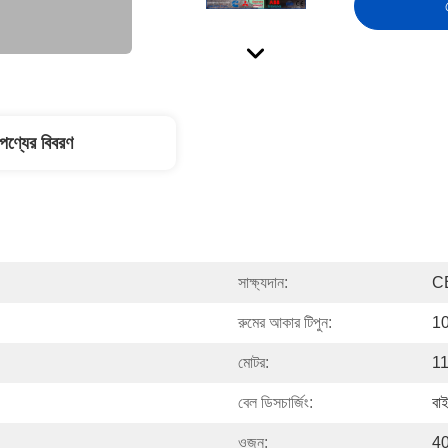
পণ্যের বিবরণ
সাক্ষ্যদান:
C
রুমের আকার টিপুন:
10
মোটর:
1
বেল ডিসচার্জিং:
বাই
ওজন:
4