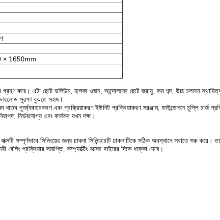
রণ
0 × 1650mm
গঠন গ্রহণ করে।
এটা ছোট ভলিউম, হালকা ওজন, আন্দোলনের ছোট জরায়ু, কম শব্দ, উচ্চ চলমান স্থায়িত্ব,
 ওভারলোড সুরক্ষা বুঝতে সহজ।
 পুনর্ব্যবহারকরণ এবং প্রক্রিয়াকরণ ইউনিট প্রক্রিয়াকরণ সরঞ্জাম, ফাউন্ডেশনে চুল্লি চার্জ প্রক্র
িরাপদ, নির্ভরযোগ্য এবং কার্যকর যখন দক্ষ।
বাক্সটি সম্পূর্ণভাবে সিলিংয়ের জন্য ঢাকনা সিলিন্ডারটি ঢাকনাটিকে সঠিক অবস্থানে সরাতে শুরু করে।
তা
কারী বেলিং প্রক্রিয়ার সমাপ্তি, কম্প্যাক্টিং বক্সের বাইরের দিকে ধাক্কা দেবে।