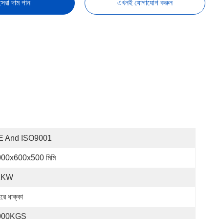
সেরা দাম পান
এখনই যোগাযোগ করুন
E And ISO9001
00x600x500 মিমি
1KW
রে ধাক্কা
000KGS