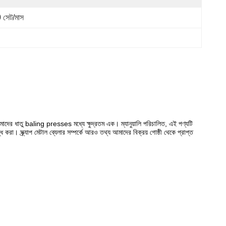
 সেট/মাস
াদের ধাতু baling presses মধ্যে ক্ষুদ্রতম এক।
ম্যানুয়ালি পরিচালিত, এই পণ্যটি
্ধি করা।
স্ক্র্যাপ মেটাল ব্যেলার সম্পর্কে আরও তথ্য আমাদের বিক্রয় গোষ্ঠী থেকে প্রাপ্ত