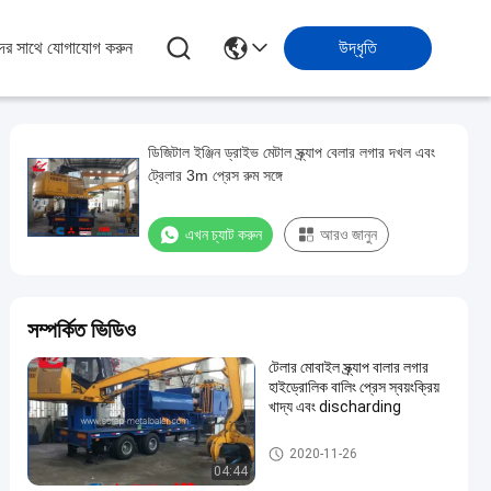
ের সাথে যোগাযোগ করুন
উদ্ধৃতি
ডিজিটাল ইঞ্জিন ড্রাইভ মেটাল স্ক্র্যাপ বেলার লগার দখল এবং
ট্রেলার 3m প্রেস রুম সঙ্গে
এখন চ্যাট করুন
আরও জানুন
সম্পর্কিত ভিডিও
টেলার মোবাইল স্ক্র্যাপ বালার লগার
হাইড্রোলিক বালিং প্রেস স্বয়ংক্রিয়
খাদ্য এবং discharding
স্ক্র্যাপ বালার লগার
2020-11-26
04:44