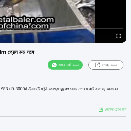
3m প্রেস রুম সঙ্গে
এখন চ্যাট করুন
শেয়ার করুন
: এই Y83 / D-3000A ট্রেলারটি মাউন্ট করেছেধাতুস্ক্র্যাপ বেলার লগার মাঝারি এবং বড় আকারের
মেসেজ রেখে যান