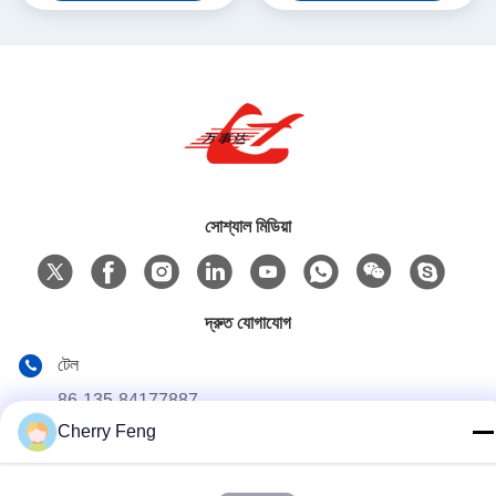
সোশ্যাল মিডিয়া
দ্রুত যোগাযোগ
টেল
86-135-84177887
Cherry Feng
ই-মেইল
sales@balerofchina.com