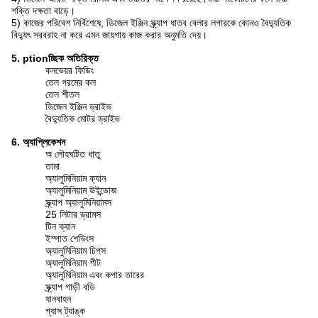
শক্তি দক্ষতা বাড়ে।
5) কাজের পরিবেশ নির্বিশেষে, ডিজেল ইঞ্জিন স্ক্র্যাপ ধাতব বেলার লগারকে কোনও বৈদ্যুতিক
বিদ্যুৎ সরবরাহ না করে এমন জায়গায় কাজ করার অনুমতি দেয়।
5. ptionচ্ছিক অতিরিক্ত
কনভেয়র ফিডিং
তেল গরমের কল
তেল শীতল
ডিজেল ইঞ্জিন ড্রাইভ
বৈদ্যুতিক মোটর ড্রাইভ
6. অ্যাপ্লিকেশন
অ লৌহঘটিত ধাতু
তামা
অ্যালুমিনিয়াম ক্যান
অ্যালুমিনিয়াম উইন্ডোজ
স্ক্র্যাপ অ্যালুমিনিয়ামস
25 লিটার ড্রামস
টিন ক্যান
ইস্পাত শেভিংস
অ্যালুমিনিয়াম চিপস
অ্যালুমিনিয়াম শীট
অ্যালুমিনিয়াম এবং কপার তারের
স্ক্র্যাপ গাড়ী বডি
যানবাহন
গ্যাস ট্যাঙ্ক