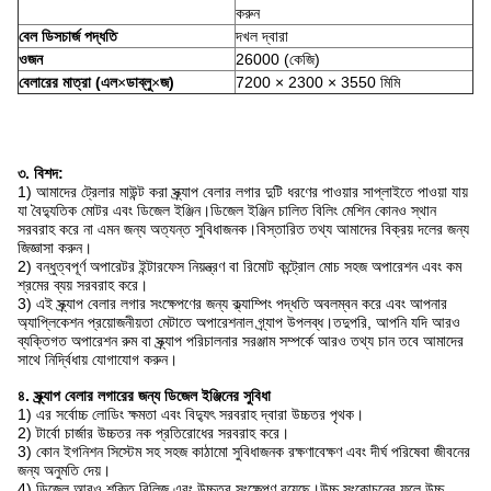
করুন
বেল ডিসচার্জ পদ্ধতি
দখল দ্বারা
ওজন
26000 (কেজি)
বেলারের মাত্রা (এল
×
ডাব্লু
×
জ)
7200 × 2300 × 3550 মিমি
৩. বিশদ:
1) আমাদের ট্রেলার মাউন্ট করা স্ক্র্যাপ বেলার লগার দুটি ধরণের পাওয়ার সাপ্লাইতে পাওয়া যায়
যা বৈদ্যুতিক মোটর এবং ডিজেল ইঞ্জিন।ডিজেল ইঞ্জিন চালিত বিলিং মেশিন কোনও স্থান
সরবরাহ করে না এমন জন্য অত্যন্ত সুবিধাজনক।বিস্তারিত তথ্য আমাদের বিক্রয় দলের জন্য
জিজ্ঞাসা করুন।
2) বন্ধুত্বপূর্ণ অপারেটর ইন্টারফেস নিয়ন্ত্রণ বা রিমোট কন্ট্রোল মোচ সহজ অপারেশন এবং কম
শ্রমের ব্যয় সরবরাহ করে।
3) এই স্ক্র্যাপ বেলার লগার সংক্ষেপণের জন্য ক্ল্যাম্পিং পদ্ধতি অবলম্বন করে এবং আপনার
অ্যাপ্লিকেশন প্রয়োজনীয়তা মেটাতে অপারেশনাল গ্র্যাপ উপলব্ধ।তদুপরি, আপনি যদি আরও
ব্যক্তিগত অপারেশন রুম বা স্ক্র্যাপ পরিচালনার সরঞ্জাম সম্পর্কে আরও তথ্য চান তবে আমাদের
সাথে নির্দ্বিধায় যোগাযোগ করুন।
৪. স্ক্র্যাপ বেলার লগারের জন্য ডিজেল ইঞ্জিনের সুবিধা
1) এর সর্বোচ্চ লোডিং ক্ষমতা এবং বিদ্যুৎ সরবরাহ দ্বারা উচ্চতর পৃথক।
2) টার্বো চার্জার উচ্চতর নক প্রতিরোধের সরবরাহ করে।
3) কোন ইগনিশন সিস্টেম সহ সহজ কাঠামো সুবিধাজনক রক্ষণাবেক্ষণ এবং দীর্ঘ পরিষেবা জীবনের
জন্য অনুমতি দেয়।
4) ডিজেল আরও শক্তি রিলিজ এবং উচ্চতর সংক্ষেপণ রয়েছে।উচ্চ সংকোচনের ফলে উচ্চ