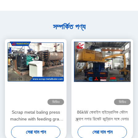
সম্পর্কিত পণ্য
ভিডিও
ভিডিও
Scrap metal baling press
86kW মোবাইল হাইড্রোলিক মেটাল
machine with feeding grab
স্ক্র্যাপ লগার রিমোট কন্ট্রোল সঙ্গে বেলার
for waste aluminum profile
সেরা দাম পান
সেরা দাম পান
light scrap metal