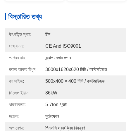
বিস্তারিত তথ্য
উৎপত্তি স্থল:
চীন
সাক্ষ্যদান:
CE And ISO9001
পণ্যের নাম:
স্ক্র্যাপ বেলার লগার
রুমের আকার টিপুন:
3000x1620x620 মিমি / কাস্টমাইজড
বল সাইজ:
500x400 × 400 মিমি / কাস্টমাইজড
ডিজেল ইঞ্জিন:
86kW
ধারণক্ষমতা:
5-7ton / ঘন্টা
মডেল:
মুঠোফোন
অপারেশন:
পিএলসি স্বয়ংক্রিয় নিয়ন্ত্রণ