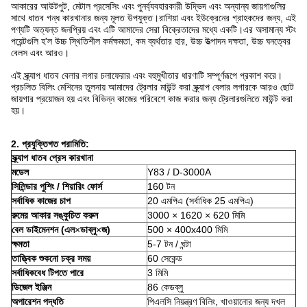
আকারের আউটপুট, মেটাল প্রসেসিং এবং পুনর্ব্যবহারকারী উদ্ভিদ এবং অন্যান্য জায়গাগুলির
সাথে ধাতব গন্ধ কারখানার জন্য মূলত উপযুক্ত।রাশিয়া এবং ইউক্রেনের গ্রাহকদের জন্য, এই
পণ্যটি অত্যন্ত জনপ্রিয় এবং এটি আমাদের সেরা বিক্রেতাদের মধ্যে একটি।এর অসামান্য স্টং
পয়েন্টগুলি হ'ল উচ্চ স্থিতিশীল কর্মক্ষমতা, কম ব্যর্থতার হার, উচ্চ উত্পাদন দক্ষতা, উচ্চ ঘনত্বের
বেলস এবং আরও।
এই স্ক্র্যাপ ধাতব বেলার লগার চলাফেরার এবং বহুমুখীতার ধারণাটি সম্পূর্ণরূপে প্রকাশ করে।
প্রচলিত বিলিং মেশিনের তুলনায় আমাদের ট্রেলার মাউন্ট করা স্ক্র্যাপ বেলার লগারকে আরও ছোট
জায়গার প্রয়োজন হয় এবং বিভিন্ন কাজের পরিবেশে কাজ করার জন্য ট্রেলারগুলিতে মাউন্ট করা
হয়।
2. প্রযুক্তিগত পরামিতি:
স্ক্র্যাপ ধাতব প্রেস কারখানা
মডেল
Y83 / D-3000A
সিলিন্ডার পুশিং / শিয়ারিং ফোর্স
160 টন
সর্বাধিক কাজের চাপ
20 এমপিএ (সর্বাধিক 25 এমপিএ)
রুমের আকার সঙ্কুচিত করুন
3000 × 1620 × 620 মিমি
বেল ডাইমেনশন (এল
×
ডাব্লু
×
জ)
500 × 400x400 মিমি
ক্ষমতা
5-7 টন / ঘন্টা
তাত্ত্বিক শুকনো চক্র সময়
60 সেকেন্ড
সর্বাধিকবেধ টিপতে পারে
3 মিমি
ডিজেল ইঞ্জিন
86 কেডব্লু
অপারেশন পদ্ধতি
পিএলসি নিয়ন্ত্রণ বিলিং, খাওয়ানোর জন্য দখল