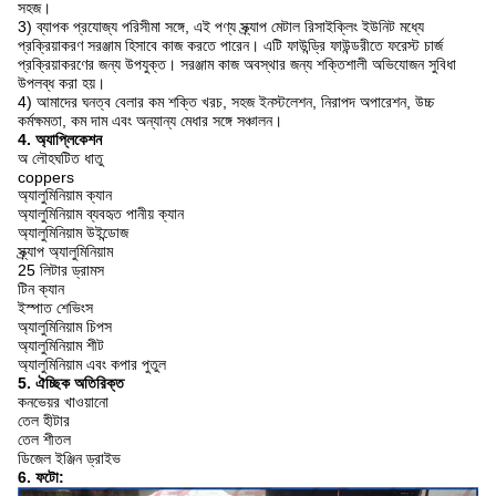
সহজ।
3) ব্যাপক প্রযোজ্য পরিসীমা সঙ্গে, এই পণ্য স্ক্র্যাপ মেটাল রিসাইক্লিং ইউনিট মধ্যে
প্রক্রিয়াকরণ সরঞ্জাম হিসাবে কাজ করতে পারেন।
এটি ফাউন্ড্রি ফাউন্ডরীতে ফরেস্ট চার্জ
প্রক্রিয়াকরণের জন্য উপযুক্ত।
সরঞ্জাম কাজ অবস্থার জন্য শক্তিশালী অভিযোজন সুবিধা
উপলব্ধ করা হয়।
4) আমাদের ঘনত্ব বেলার কম শক্তি খরচ, সহজ ইনস্টলেশন, নিরাপদ অপারেশন, উচ্চ
কর্মক্ষমতা, কম দাম এবং অন্যান্য মেধার সঙ্গে সঞ্চালন।
4. অ্যাপ্লিকেশন
অ লৌহঘটিত ধাতু
coppers
অ্যালুমিনিয়াম ক্যান
অ্যালুমিনিয়াম ব্যবহৃত পানীয় ক্যান
অ্যালুমিনিয়াম উইন্ডোজ
স্ক্র্যাপ অ্যালুমিনিয়াম
25 লিটার ড্রামস
টিন ক্যান
ইস্পাত শেভিংস
অ্যালুমিনিয়াম চিপস
অ্যালুমিনিয়াম শীট
অ্যালুমিনিয়াম এবং কপার পুতুল
5. ঐচ্ছিক অতিরিক্ত
কনভেয়র খাওয়ানো
তেল হীটার
তেল শীতল
ডিজেল ইঞ্জিন ড্রাইভ
6. ফটো: