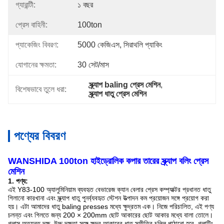
গ্যারান্টী:
১ বছর
প্রেস বাহিনী:
100ton
প্যাকেজিং বিবরণ:
5000 কেজিএস, সিরাথলি প্যাকিং
যোগানের ক্ষমতা:
30 সেট/মাস
স্ক্র্যাপ baling প্রেস মেশিন
, 
বিশেষভাবে তুলে ধরা:
স্ক্র্যাপ ধাতু প্রেস মেশিন
পণ্যের বিবরণ
WANSHIDA 100ton হাইড্রোলিক কপার তারের স্ক্র্যাপ বলিং প্রেস
মেশিন
1. পণ্য:
এই Y83-100 অ্যালুমিনিয়াম ব্যবহৃত বেভারেজ ক্যান বেলার প্রেস কম্প্যাক্টর প্রধানত ধাতু
গিলানো কারখানা এবং স্ক্র্যাপ ধাতু পুনর্ব্যবহৃত স্টেশন উত্পাদন কম প্রয়োজন সঙ্গে প্রয়োগ করা
হয়।
এটা আমাদের ধাতু baling presses মধ্যে ক্ষুদ্রতম এক।
নিজে পরিচালিত, এই পণ্য
চলন্ত এবং গিলতে জন্য 200 × 200mm ছোট আকারের ছোট আকার মধ্যে বালা তোলে।
গ্লাস অত্যন্ত দক্ষ, উচ্চ দক্ষতা সঙ্গে ক্ষুদ্র আকারের ধাতু স্ফীতির চুল্লি পাঠানো হবে, গ্লাটিং