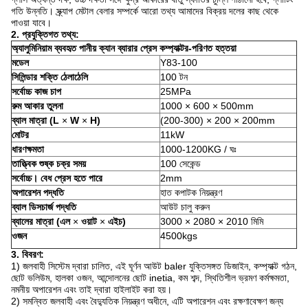
গতি উন্নতি।
স্ক্র্যাপ মেটাল বেলার সম্পর্কে আরো তথ্য আমাদের বিক্রয় দলের কাছ থেকে
পাওয়া যাবে।
2. প্রযুক্তিগত তথ্য:
অ্যালুমিনিয়াম ব্যবহৃত পানীয় ক্যান ব্যারার প্রেস কম্প্যাক্টর-পরিণত হত্তয়া
মডেল
Y83-100
সিলিন্ডার শক্তি ঠেলাঠেলি
100 টন
সর্বোচ্চ কাজ চাপ
25MPa
রুম আকার তুলনা
1000 × 600 × 500mm
ব্যাল মাত্রা (L
×
W
×
H)
(200-300) × 200 × 200mm
মোটর
11kW
ধারণক্ষমতা
1000-1200KG / ঘঃ
তাত্ত্বিক শুষ্ক চক্র সময়
100 সেকেন্ড
সর্বোচ্চ।
বেধ প্রেস হতে পারে
2mm
অপারেশন পদ্ধতি
হাত কপাটক নিয়ন্ত্রণ
ব্যাল ডিসচার্জ পদ্ধতি
আউট চালু করুন
ব্যালের মাত্রা (এল
×
ওয়াট
×
এইচ)
3000 × 2080 × 2010 মিমি
ওজন
4500kgs
3. বিবরণ:
1) জলবাহী সিস্টেম দ্বারা চালিত, এই ঘূর্ণন আউট baler যুক্তিসঙ্গত ডিজাইন, কম্প্যাক্ট গঠন,
ছোট ভলিউম, হালকা ওজন, আন্দোলনের ছোট inetia, কম শব্দ, স্থিতিশীল ভ্রমণ কর্মক্ষমতা,
নমনীয় অপারেশন এবং তাই দ্বারা হাইলাইট করা হয়।
2) সমন্বিত জলবাহী এবং বৈদ্যুতিক নিয়ন্ত্রণ অধীনে, এটি অপারেশন এবং রক্ষণাবেক্ষণ জন্য