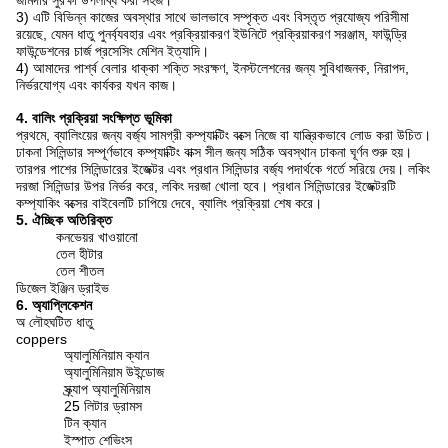
জমিদার সুরক্ষা উপলব্ধি করা সহজ।
3) এটি বিভিন্ন কাজের অবস্থার সাথে ভালভাবে সম্পৃক্ত এবং বিস্তৃত প্রযোজ্য পরিসীমা
রয়েছে, যেমন ধাতু পুনর্ব্যবহার এবং প্রক্রিয়াকরণ ইউনিটে প্রক্রিয়াকরণ সরঞ্জাম, ফাউন্ড্রি
ফাউন্ডেশনের চার্জ প্রসেসিং মেশিন ইত্যাদি।
4) আমাদের পার্শ্ব বেলার ধাক্কা শক্তি সংরক্ষণ, ইনস্টলেশনের জন্য সুবিধাজনক, নিরাপদ,
নির্ভরযোগ্য এবং কার্যকর যখন কাজ।
4. বালিং প্রক্রিয়া সংক্ষিপ্ত ভূমিকা
প্রথমে, ব্যালিংয়ের জন্য বর্জ্য সামগ্রী কম্প্যাক্টিং বক্সে নিজে বা যান্ত্রিকভাবে লোড করা উচিত।
ঢাকনা সিলিন্ডার সম্পূর্ণভাবে কম্প্যাক্টিং বাক্স সীল জন্য সঠিক অবস্থান ঢাকনা ঘূর্ণন শুরু হয়।
তারপর পাশের সিলিন্ডারের ইজেক্টর এবং প্রধান সিলিন্ডার বর্জ্য পদার্থকে গর্তে সরিয়ে দেয়।
লকিং
দরজা সিলিন্ডার উপর নির্ভর করে, লকিং দরজা খোলা হবে।
প্রধান সিলিন্ডারের ইজেক্টরটি
কম্প্যাকিং বক্সের বাইবেলটি চাপিয়ে দেবে, ব্যালিং প্রক্রিয়া শেষ করে।
5. ঐচ্ছিক অতিরিক্ত
কনভেয়র খাওয়ানো
তেল হীটার
তেল শীতল
ডিজেল ইঞ্জিন ড্রাইভ
6. অ্যাপ্লিকেশন
অ লৌহঘটিত ধাতু
coppers
অ্যালুমিনিয়াম ক্যান
অ্যালুমিনিয়াম উইন্ডোজ
স্ক্র্যাপ অ্যালুমিনিয়াম
25 লিটার ড্রামস
টিন ক্যান
ইস্পাত শেভিংস