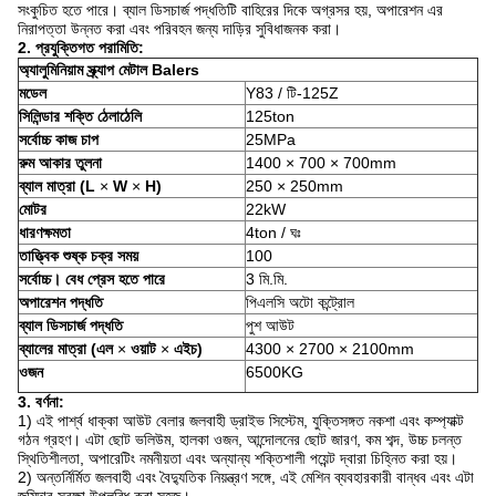
সংকুচিত হতে পারে।
ব্যাল ডিসচার্জ পদ্ধতিটি বাহিরের দিকে অগ্রসর হয়, অপারেশন এর
নিরাপত্তা উন্নত করা এবং পরিবহন জন্য দাড়ির সুবিধাজনক করা।
2. প্রযুক্তিগত পরামিতি:
অ্যালুমিনিয়াম স্ক্র্যাপ মেটাল Balers
মডেল
Y83 / টি-125Z
সিলিন্ডার শক্তি ঠেলাঠেলি
125ton
সর্বোচ্চ কাজ চাপ
25MPa
রুম আকার তুলনা
1400 × 700 × 700mm
ব্যাল মাত্রা (L
×
W
×
H)
250 × 250mm
মোটর
22kW
ধারণক্ষমতা
4ton / ঘঃ
তাত্ত্বিক শুষ্ক চক্র সময়
100
সর্বোচ্চ।
বেধ প্রেস হতে পারে
3 মি.মি.
অপারেশন পদ্ধতি
পিএলসি অটো কন্ট্রোল
ব্যাল ডিসচার্জ পদ্ধতি
পুশ আউট
ব্যালের মাত্রা (এল
×
ওয়াট
×
এইচ)
4300 × 2700 × 2100mm
ওজন
6500KG
3. বর্ণনা:
1) এই পার্শ্ব ধাক্কা আউট বেলার জলবাহী ড্রাইভ সিস্টেম, যুক্তিসঙ্গত নকশা এবং কম্প্যাক্ট
গঠন গ্রহণ।
এটা ছোট ভলিউম, হালকা ওজন, আন্দোলনের ছোট জারণ, কম শব্দ, উচ্চ চলন্ত
স্থিতিশীলতা, অপারেটিং নমনীয়তা এবং অন্যান্য শক্তিশালী পয়েন্ট দ্বারা চিহ্নিত করা হয়।
2) অন্তর্নির্মিত জলবাহী এবং বৈদ্যুতিক নিয়ন্ত্রণ সঙ্গে, এই মেশিন ব্যবহারকারী বান্ধব এবং এটা