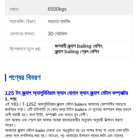
ওজন:
6500kgs
প্যাকেজিং বিবরণ:
সভ্যতা প্যাকিং
যোগানের ক্ষমতা:
30 সেট/মাস
জলবাহী স্ক্র্যাপ baling মেশিন
, 
বিশেষভাবে তুলে ধরা:
স্ক্র্যাপ baling প্রেস মেশিন
পণ্যের বিবরণ
125 টন স্ক্র্যাপ অ্যালুমিনিয়াম ক্যান বোনাস ক্যান স্ক্র্যাপ মেটাল কম্প্যাক্টর
1. পণ্য:
এই Y83 / T-125Z অ্যালুমিনিয়াম স্ক্র্যাপ মেটাল balers আমাদের কোম্পানীর সবচেয়ে
জনপ্রিয় পণ্য।
এটি হাইলাইট যে কোন অন্য টাইপ balers যে তুলনায় কম্প্রেস বক্র ঘনত্ব
বেশী স্থায়ী হয়।
বালা টাইট, কম্প্যাক্ট এবং ঘনত্ব খুব বেশী।
বেল আকার এবং প্রেস রুম আকার আমরা ব্যবহারকারীর অনুরোধ অনুযায়ী উত্পাদন করতে
পারেন।
আমাদের স্ক্র্যাপ মেটাল baler ঢাকনা এবং সঙ্কুচিত ঘর এর পক্ষের উপর গা থেকে লোম ছাঁটা
ব্লেড সঙ্গে কনফিগার করা হয়।
অতএব, বড় আকারের উপাদান প্রথম কাটা এবং তারপর