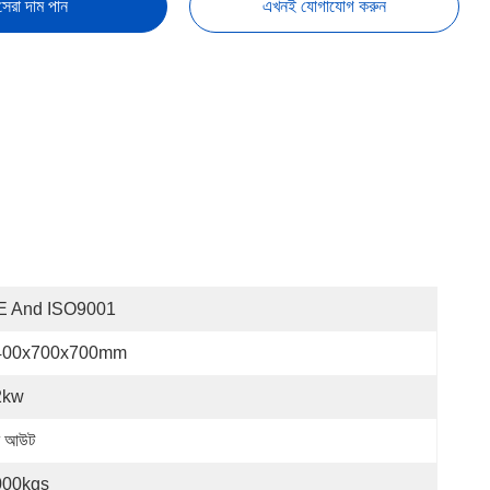
সেরা দাম পান
এখনই যোগাযোগ করুন
E And ISO9001
400x700x700mm
2kw
শ আউট
000kgs