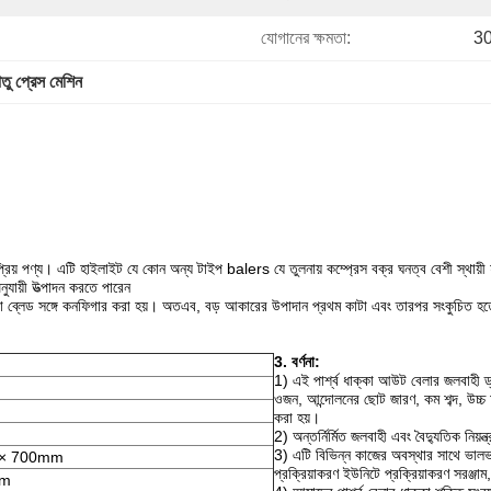
যোগানের ক্ষমতা:
30
 ধাতু প্রেস মেশিন
রিয় পণ্য।
এটি হাইলাইট যে কোন অন্য টাইপ balers যে তুলনায় কম্প্রেস বক্র ঘনত্ব বেশী স্থায়ী
যায়ী উত্পাদন করতে পারেন
া ব্লেড সঙ্গে কনফিগার করা হয়।
অতএব, বড় আকারের উপাদান প্রথম কাটা এবং তারপর সংকুচিত হত
3. বর্ণনা:
1) এই পার্শ্ব ধাক্কা আউট বেলার জলবাহী ড
ওজন, আন্দোলনের ছোট জারণ, কম শব্দ, উচ্চ চল
করা হয়।
2) অন্তর্নির্মিত জলবাহী এবং বৈদ্যুতিক নিয়
3) এটি বিভিন্ন কাজের অবস্থার সাথে ভালভাবে
 × 700mm
প্রক্রিয়াকরণ ইউনিটে প্রক্রিয়াকরণ সরঞ্জাম,
mm