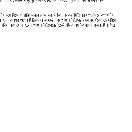
ক্ষণ, ইনস্টলেশনের জন্য সুবিধাজনক, নিরাপদ, নির্ভরযোগ্য এবং কার্যকর যখন কাজ।
াক্টিং বক্সে নিজে বা যান্ত্রিকভাবে লোড করা উচিত। ঢাকনা সিলিন্ডার সম্পূর্ণভাবে কম্প্যাক্টিং
ু হয়। তারপর পাশের সিলিন্ডারের ইজেক্টর এবং প্রধান সিলিন্ডার বর্জ্য পদার্থকে গর্তে সরিয়ে
 লকিং দরজা খোলা হবে। প্রধান সিলিন্ডারের ইজেক্টরটি কম্প্যাকিং বক্সের বাইবেলটি চাপিয়ে