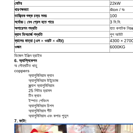
মোটর
22kW
ধারণক্ষমতা
4ton / ঘঃ
তাত্ত্বিক শুষ্ক চক্র সময়
100
সর্বোচ্চ।
বেধ প্রেস হতে পারে
3 মি.মি.
অপারেশন পদ্ধতি
হাত কপাটক নিয়ন্ত
ব্যাল ডিসচার্জ পদ্ধতি
পুশ আউট
ব্যালের মাত্রা (এল
×
ওয়াট
×
এইচ)
4300 × 270
ওজন
6000KG
ডিজেল ইঞ্জিন ড্রাইভ
6. অ্যাপ্লিকেশন
অ লৌহঘটিত ধাতু
coppers
অ্যালুমিনিয়াম ক্যান
অ্যালুমিনিয়াম উইন্ডোজ
স্ক্র্যাপ অ্যালুমিনিয়াম
25 লিটার ড্রামস
টিন ক্যান
ইস্পাত শেভিংস
অ্যালুমিনিয়াম চিপস
অ্যালুমিনিয়াম শীট
অ্যালুমিনিয়াম এবং কপার পুতুল
7. ফটো: