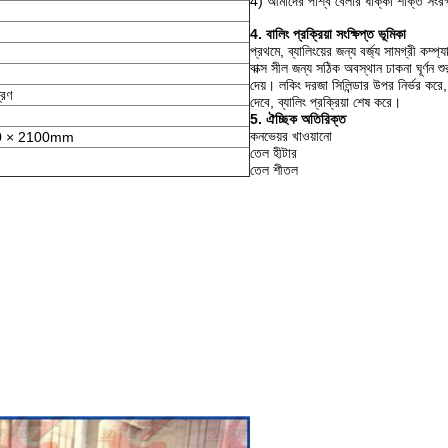
4) আমাদের পার্শ্ব বেলার ধাক্কা শক্তি সংর
4. বালিং প্রক্রিয়া সংক্ষিপ্ত ভূমিকা
প্রথমে, ব্যালিংয়ের জন্য বর্জ্য সামগ্রী কম্প্য
বাক্স সীল জন্য সঠিক অবস্থান ঢাকনা ঘূর্ণন শুর
দেয়। লকিং দরজা সিলিন্ডার উপর নির্ভর করে,
্রণ
দেবে, ব্যালিং প্রক্রিয়া শেষ করে।
5. ঐচ্ছিক অতিরিক্ত
কনভেয়র খাওয়ানো
0 × 2100mm
তেল হীটার
তেল শীতল