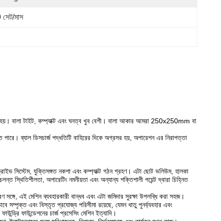
 সেট/মাস
 হয়।
বালা টাইট, কম্প্যাক্ট এবং ঘনত্ব খুব বেশী।
বালা আকার আমরা 250x250mm বা
ে পারে।
ব্যাল ডিসচার্জ পদ্ধতিটি বাহিরের দিকে অগ্রসর হয়, অপারেশন এর নিরাপত্তা
্রাইভ সিস্টেম, যুক্তিসঙ্গত নকশা এবং কম্প্যাক্ট গঠন গ্রহণ। এটা ছোট ভলিউম, হালকা
ন্ত স্থিতিশীলতা, অপারেটিং নমনীয়তা এবং অন্যান্য শক্তিশালী পয়েন্ট দ্বারা চিহ্নিত
ন্ত্রণ সঙ্গে, এই মেশিন ব্যবহারকারী বান্ধব এবং এটা জমিদার সুরক্ষা উপলব্ধি করা সহজ।
 সম্পৃক্ত এবং বিস্তৃত প্রযোজ্য পরিসীমা রয়েছে, যেমন ধাতু পুনর্ব্যবহার এবং
 ফাউন্ড্রি ফাউন্ডেশনের চার্জ প্রসেসিং মেশিন ইত্যাদি।