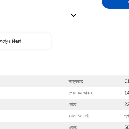
পণ্যের বিবরণ
সাক্ষ্যদান:
C
প্রেস রুম আকার:
1
মোটর:
2
ব্যাল ডিসচার্জ:
পু
ওজন:
5