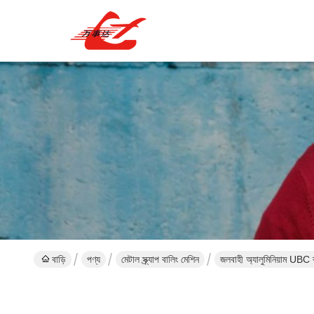
বাড়ি
পণ্য
মেটাল স্ক্র্যাপ বালিং মেশিন
জলবাহী অ্যালুমিনিয়াম UBC ক