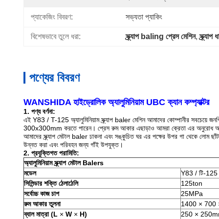
প্যাকেজিং বিবরণ:
সভ্যতা প্যাকিং
বিশেষভাবে তুলে ধরা:
স্ক্র্যাপ baling প্রেস মেশিন
, 
স্ক্র্যাপ
পণ্যের বিবরণ
WANSHIDA হাইড্রোলিক অ্যালুমিনিয়াম UBC ক্যান কম্প্যাক্টর
1. পণ্য বর্ণনা:
এই Y83 / T-125 অ্যালুমিনিয়াম স্ক্র্যাপ baler মেশিন আমাদের কোম্পানীর সবচেয়ে জনপ্
300x300mm করতে পারেন।
প্রেস রুম আকার এছাড়াও আমরা ক্রেতা এর অনুরোধ অনু
আমাদের স্ক্র্যাপ মেটাল baler ঢাকনা এবং সঙ্কুচিত ঘর এর পক্ষের উপর গা থেকে লোম ছাঁট
উন্নত করা এবং পরিবহন জন্য গাঁই উপযুক্ত।
2. প্রযুক্তিগত পরামিতি:
অ্যালুমিনিয়াম স্ক্র্যাপ মেটাল Balers
মডেল
Y83 / টি-125
সিলিন্ডার শক্তি ঠেলাঠেলি
125ton
সর্বোচ্চ কাজ চাপ
25MPa
রুম আকার তুলনা
1400 × 700
ব্যাল মাত্রা (L
×
W
×
H)
250 × 250