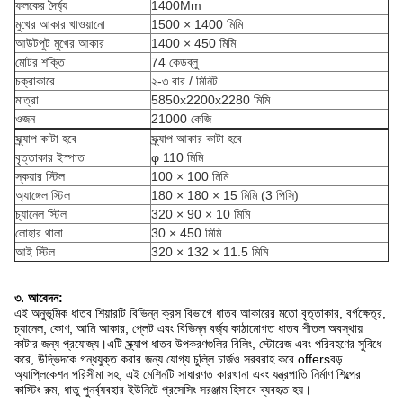
ফলকের দৈর্ঘ্য
1400Mm
মুখের আকার খাওয়ানো
1500 × 1400 মিমি
আউটপুট মুখের আকার
1400 × 450 মিমি
মোটর শক্তি
74 কেডব্লু
চক্রাকারে
২-৩ বার / মিনিট
মাত্রা
5850x2200x2280 মিমি
ওজন
21000 কেজি
স্ক্র্যাপ কাটা হবে
স্ক্র্যাপ আকার কাটা হবে
বৃত্তাকার ইস্পাত
φ 110 মিমি
স্কয়ার স্টিল
100 × 100 মিমি
অ্যাঙ্গেল স্টিল
180 × 180 × 15 মিমি (3 পিসি)
চ্যানেল স্টিল
320 × 90 × 10 মিমি
লোহার থালা
30 × 450 মিমি
আই স্টিল
320 × 132 × 11.5 মিমি
৩. আবেদন:
এই অনুভূমিক ধাতব শিয়ারটি বিভিন্ন ক্রস বিভাগে ধাতব আকারের মতো বৃত্তাকার, বর্গক্ষেত্র,
চ্যানেল, কোণ, আমি আকার, প্লেট এবং বিভিন্ন বর্জ্য কাঠামোগত ধাতব শীতল অবস্থায়
কাটার জন্য প্রযোজ্য।এটি স্ক্র্যাপ ধাতব উপকরণগুলির বিলিং, স্টোরেজ এবং পরিবহণের সুবিধে
করে, উদ্ভিদকে গন্ধযুক্ত করার জন্য যোগ্য চুল্লি চার্জও সরবরাহ করে offersবড়
অ্যাপ্লিকেশন পরিসীমা সহ, এই মেশিনটি সাধারণত কারখানা এবং যন্ত্রপাতি নির্মাণ শিল্পের
কাস্টিং রুম, ধাতু পুনর্ব্যবহার ইউনিটে প্রসেসিং সরঞ্জাম হিসাবে ব্যবহৃত হয়।