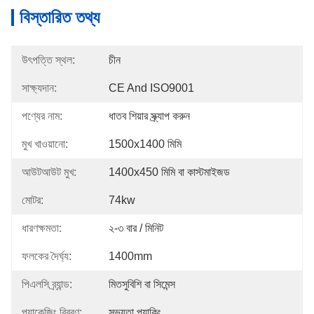
বিস্তারিত তথ্য
উৎপত্তি স্থল:
চীন
সাক্ষ্যদান:
CE And ISO9001
পণ্যের নাম:
ধাতব শিয়ার স্ক্র্যাপ করুন
মুখ খাওয়ানো:
1500x1400 মিমি
আউটআউট মুখ:
1400x450 মিমি বা কাস্টমাইজড
মোটর:
74kw
ধারণক্ষমতা:
২-৩ বার / মিনিট
ফলকের দৈর্ঘ্য:
1400mm
পিএলসি ব্র্যান্ড:
মিতসুবিশি বা সিমেন্স
প্যাকেজিং বিবরণ:
সভ্যতা প্যাকিং