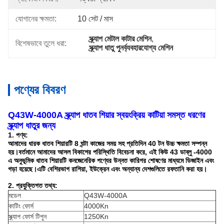
যোগানের ক্ষমতা:
10 সেট / মাস
স্ক্র্যাপ মেটাল কাটার মেশিন
, 
বিশেষভাবে তুলে ধরা:
স্ক্র্যাপ ধাতু পুনর্ব্যবহারযোগ্য মেশিন
পণ্যের বিবরণ
Q43W-4000A স্ক্র্যাপ ধাতব শিয়ার স্বয়ংক্রিয় কাটিয়া সমস্ত ধরণের
স্ক্র্যাপ ধাতুর জন্য
1. পণ্য:
আমাদের ধারক ধাতব শিয়ারটি 8 ঘন্টা কাজের সময় সহ প্রতিদিন 40 টন উচ্চ ক্ষমতা সম্পন্ন
হয়।বর্তমানে আমাদের আসল বিকাশের পরিস্থিতি বিবেচনা করে, এই কিউ 43 ডাব্লু -4000
এ অনুভূমিক ধাতব শিয়ারটি কনজেনেরিক পণ্যের উন্নত কারিগর শোষণের মাধ্যমে ডিজাইন এবং
গড়া হয়েছে।এটি বেশিরভাগ রাশিয়া, ইউক্রেন এবং অন্যান্য দেশগুলিতে রফতানি করা হয়।
2. প্রযুক্তিগত তথ্য:
মডেল
Q43W-4000A
কাটিং ফোর্স
4000Kn
স্ক্র্যাপ ফোর্স টিপুন
1250Kn