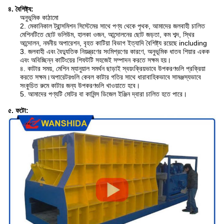
৪. বৈশিষ্ট্য:
অনুভূমিক কাঠামো
2. মেকানিকাল ট্রান্সমিশন সিস্টেমের সাথে পণ্য থেকে পৃথক, আমাদের জলবাহী চালিত
মেশিনটিতে ছোট ভলিউম, হালকা ওজন, আন্দোলনের ছোট জড়তা, কম শব্দ, স্থির
আন্দোলন, নমনীয় অপারেশন, বৃহত কাটিয়া বিভাগ ইত্যাদি বৈশিষ্ট্য রয়েছে including
3. জলবাহী এবং বৈদ্যুতিক নিয়ন্ত্রণের সংমিশ্রণের কারণে, অনুভূমিক ধাতব শিয়ার একক
এবং অবিচ্ছিন্ন কাটিংয়ের শিফটটি সহজেই সম্পাদন করতে সক্ষম হয়।
৪. কাটার সময়, মেশিন ম্যানুয়াল সমর্থন ছাড়াই স্বয়ংক্রিয়ভাবে উপকরণগুলি প্রক্রিয়া
করতে সক্ষম।অপারেটরগুলি কেবল কাটার গতির সাথে ধারাবাহিকভাবে সামঞ্জস্যভাবে
সংকুচিত রুমে কাটার জন্য উপকরণগুলি খাওয়াতে হবে।
5. আমাদের পণ্যটি মোটর বা কামিন্স ডিজেল ইঞ্জিন দ্বারা চালিত হতে পারে।
৫. ফটো: