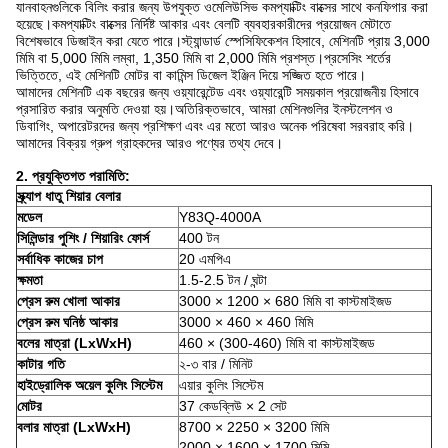
যানবাহনগুলিকে বিলিং করার জন্য উপযুক্ত ওমেলিউসিভ কমপ্যাক্টিং বাক্সের সাথে কনফিগার করা
হয়েছে।কমপ্যাক্টিং বাক্সের নির্দিষ্ট আকার এবং বেলটি ব্যবহারকারীদের প্রয়োজন মেটাতে
বিশেষভাবে ডিজাইন করা যেতে পারে।স্ট্যান্ডার্ড স্পেসিফিকেশন হিসাবে, মেশিনটি প্রায় 3,000
মিমি বা 5,000 মিমি লম্বা, 1,350 মিমি বা 2,000 মিমি প্রশস্ত।প্রসেসিং শর্তের
ভিত্তিতে, এই মেশিনটি মোটর বা কামিন্স ডিজেল ইঞ্জিন দিয়ে সজ্জিত হতে পারে।
আমাদের মেশিনটি এক বছরের জন্য ওয়্যারেন্টেড এবং ওয়্যারেন্টি সময়কাল প্রয়োজনীয় হিসাবে
প্রসারিত করার অনুমতি দেওয়া হয়।অতিরিক্তভাবে, আমরা মেশিনগুলির ইনস্টলেশন ও
ডিবাগিং, অপারেটরদের জন্য প্রশিক্ষণ এবং এর মতো আরও অনেক পরিষেবা সরবরাহ করি।
আমাদের বিক্রয় গ্রুপ গ্রাহকদের আরও পণ্যের তথ্য দেবে।
2. প্রযুক্তিগত পরামিতি:
স্ক্র্যাপ ধাতু শিয়ার বেলার
মডেল
Y83Q-4000A
সিলিন্ডার পুশিং / শিয়ারিং ফোর্স
400 টন
সর্বাধিক কাজের চাপ
20 এমপিএ
ক্ষমতা
1.5-2.5 টন / ঘন্টা
প্রেস রুম খোলা আকার
3000 × 1200 × 680 মিমি বা কাস্টমাইজড
প্রেস রুম ঘনিষ্ঠ আকার
3000 × 460 × 460 মিমি
বলের মাত্রা (LxWxH)
460 × (300-460) মিমি বা কাস্টমাইজড
কাটার গতি
২-৩ বার / মিনিট
হাইড্রোলিক অয়েল কুলিং সিস্টেম
এয়ার কুলিং সিস্টেম
মোটর
37 কেডব্লিউ × 2 সেট
বলার মাত্রা (LxWxH)
8700 × 2250 × 3200 মিমি
2000 × 1600 × 1700 মিমি