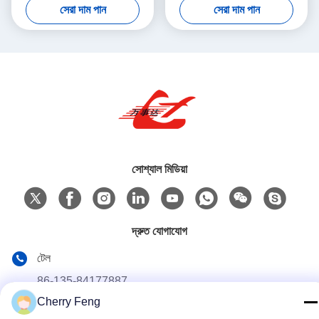
সেরা দাম পান
সেরা দাম পান
সোশ্যাল মিডিয়া
দ্রুত যোগাযোগ
টেল
86-135-84177887
Cherry Feng
ই-মেইল