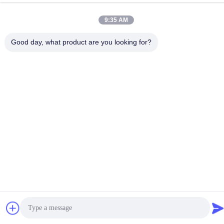
sales@balerofchina.com
9:35 AM
ঠিকানা
Good day, what product are you looking for?
গোপনীয়তা নীতি
|
সাইট ম্যাপ
চীন ভালো গুণমান মেটাল baler স্ক্র্যাপ সরবরাহকারী। কপিরাইট © 2016-2026
Jiangsu Wanshida Hydraulic Machinery Co., Ltd . সব সমস্ত অধিকার
সংরক্ষিত।