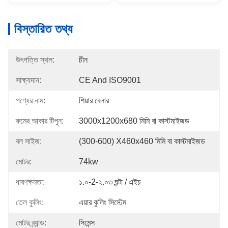
বিস্তারিত তথ্য
উৎপত্তি স্থল:
চীন
সাক্ষ্যদান:
CE And ISO9001
পণ্যের নাম:
শিয়ার বেলার
রুমের আকার টিপুন:
3000x1200x680 মিমি বা কাস্টমাইজড
বল সাইজ:
(300-600) X460x460 মিমি বা কাস্টমাইজড
মোটর:
74kw
ধারণক্ষমতা:
১.০-2-২.০৩ ঘন্টা / এইচ
তেল কুলিং:
এয়ার কুলিং সিস্টেম
মোটর ব্র্যান্ড:
সিমেন্স