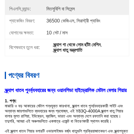
পিএলসি ব্র্যান্ড:
মিতসুবিশি বা সিমেন্স
প্যাকেজিং বিবরণ:
36500 কেজিএস, সিরাস্ট্রী প্যাকিং
যোগানের ক্ষমতা:
10 সেট / মাস
স্ক্র্যাপ গা থেকে লোম ছাঁটা মেশিন
, 
বিশেষভাবে তুলে ধরা:
স্ক্র্যাপ ধাতু যন্ত্রপাতি
পণ্যের বিবরণ
স্ক্র্যাপ ধাতব পুনর্ব্যবহারের জন্য ওয়ানশিডা হাইড্রোলিক মেটাল বেলার শিয়ার
1. পণ্য:
মাঝারি ও বড় আকারের মেটাল গন্ধযুক্ত কারখানা, স্ক্র্যাপ ধাতব পুনর্ব্যবহারকারী সাইট এবং
অন্যান্য জায়গাগুলিতে ব্যবহারের জন্য প্রযোজ্য, এই Y83Q-4000A স্ক্র্যাপ ধাতু শিয়ার
বালার মূলত রাশিয়া, ইউক্রেন, ব্রাজিল, ভারত এবং অন্যান্য দেশে রফতানি করা হয়েছে।
তদুপরি, আমরা এই অঞ্চলগুলিতে একমাত্র এজেন্ট বা বিতরণকারী স্থাপন করেছি।
এই স্ক্র্যাপ ধাতব শিয়ার বলারটি ওভারসাইজড বর্জ্য ধাতুগুলি প্রক্রিয়াজাতকরণ এবং স্ক্র্যাপযুক্ত