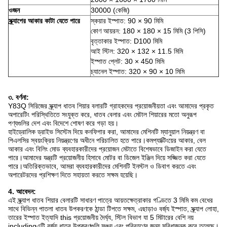
ওজন
30000 (কেজি)
স্ক্র্যাপের আকার কাটা যেতে পারে
স্কয়ার ইস্পাত: 90 × 90 মিমি
কোণ আয়রন: 180 × 180 × 15 মিমি (3 পিসি)
বৃত্তাকার ইস্পাত: D100 মিমি
আই স্টিল: 320 × 132 × 11.5 মিমি
ইস্পাত প্লেট: 30 × 450 মিমি
চ্যানেল ইস্পাত: 320 × 90 × 10 মিমি
৩. বর্ণনা:
Y83Q সিরিজের স্ক্র্যাপ ধাতব শিয়ার বলারটি গ্রাহকদের প্রয়োজনীয়তা এবং আমাদের প্রকৃত
অপারেটিং পরিস্থিতিতে সংযুক্ত করে, ধাতব বেলার এবং মেটাল শিয়ারের মতো অনুরূপ
পণ্যগুলির দেশ এবং বিদেশে শোষণ করে গড়া হয়।
হাইড্রোলিক ড্রাইভ সিস্টেম দিয়ে কনফিগার করা, আমাদের মেশিনটি ম্যানুয়াল নিয়ন্ত্রণ বা
পিএলসির স্বয়ংক্রিয় নিয়ন্ত্রণের অধীনে পরিচালিত হতে পারে।কমপ্যাক্টিংয়ের আকার, বেল
আকার এবং বিলিং মোড ব্যবহারকারীদের প্রয়োজন মেটাতে বিশেষভাবে ডিজাইন করা যেতে
পারে।আমাদের যন্ত্রটি প্রয়োজনীয় হিসাবে মোটর বা ডিজেল ইঞ্জিন দিয়ে সজ্জিত করা যেতে
পারে।অতিরিক্তভাবে, আমরা ব্যবহারকারীদের মেশিনটি ইনস্টল ও ডিবাগ করতে এবং
অপারেটরদের প্রশিক্ষণ দিতে সহায়তা করতে সক্ষম হয়েছি।
4. আবেদন:
এই স্ক্র্যাপ ধাতব শিয়ার বেলারটি সাধারণ পাত্রে আয়তক্ষেত্রাকার গণ্ডিতে 3 মিমি কম বেধের
সাথে বিভিন্ন পাতলা ধাতব উপকরণকে ঠান্ডা টিপতে সক্ষম, এছাড়াও বর্জ্য ইস্পাত, স্ক্র্যাপ লোহা,
তারের ইস্পাত ইত্যাদি this প্রয়োজনীয় দৈর্ঘ্য, স্টিল বিভাগ যা 5 মিটারের বেশি নয়
includingএটি বর্জ্য ধাতব উপকরণগুলি সঞ্চয় এবং পরিবহণের জন্য সুবিধাজনক করে তুলেছে।