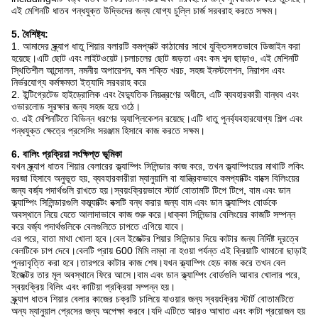
এই মেশিনটি ধাতব গন্ধযুক্ত উদ্ভিদের জন্য যোগ্য চুল্লি চার্জ সরবরাহ করতে সক্ষম।
5. বৈশিষ্ট্য:
1. আমাদের স্ক্র্যাপ ধাতু শিয়ার বলারটি কমপ্যাক্ট কাঠামোর সাথে যুক্তিসঙ্গতভাবে ডিজাইন করা
হয়েছে।এটি ছোট এবং লাইটওয়েট।চলাচলের ছোট জড়তা এবং কম শব্দ ছাড়াও, এই মেশিনটি
স্থিতিশীল আন্দোলন, নমনীয় অপারেশন, কম শক্তি খরচ, সহজ ইনস্টলেশন, নিরাপদ এবং
নির্ভরযোগ্য কর্মক্ষমতা ইত্যাদি সরবরাহ করে
2. ইন্টিগ্রেটেড হাইড্রোলিক এবং বৈদ্যুতিক নিয়ন্ত্রণের অধীনে, এটি ব্যবহারকারী বান্ধব এবং
ওভারলোড সুরক্ষার জন্য সহজ হয়ে ওঠে।
৩. এই মেশিনটিতে বিভিন্ন ধরণের অ্যাপ্লিকেশন রয়েছে।এটি ধাতু পুনর্ব্যবহারযোগ্য শিল্প এবং
গন্ধযুক্ত ক্ষেত্রে প্রসেসিং সরঞ্জাম হিসাবে কাজ করতে সক্ষম।
6. বালিং প্রক্রিয়া সংক্ষিপ্ত ভূমিকা
যখন স্ক্র্যাপ ধাতব শিয়ার বেলারের ক্ল্যাম্পিং সিলিন্ডার কাজ করে, তখন ক্ল্যাম্পিংয়ের মাথাটি লকিং
দরজা হিসাবে অনুভূত হয়, ব্যবহারকারীরা ম্যানুয়ালি বা যান্ত্রিকভাবে কমপ্যাক্টিং বাক্সে বিলিংয়ের
জন্য বর্জ্য পদার্থগুলি রাখতে হয়।স্বয়ংক্রিয়ভাবে স্টার্ট বোতামটি টিপে টিপে, বাম এবং ডান
ক্ল্যাম্পিং সিলিন্ডারগুলি কম্ব্যাক্টিং বক্সটি বন্ধ করার জন্য বাম এবং ডান ক্ল্যাম্পিং বোর্ডকে
অবস্থানে নিয়ে যেতে আলাদাভাবে কাজ শুরু করে।ধাক্কা সিলিন্ডার বেলিংয়ের কাজটি সম্পন্ন
করে বর্জ্য পদার্থগুলিকে বেলগুলিতে চাপতে এগিয়ে যাবে।
এর পরে, বাতা মাথা খোলা হবে।বেল ইজেক্টর শিয়ার সিলিন্ডার দিয়ে কাটার জন্য নির্দিষ্ট দূরত্বে
বেলটিকে চাপ দেবে।বেলটি প্রায় 600 মিমি লম্বা না হওয়া পর্যন্ত এই ক্রিয়াটি থামানো ছাড়াই
পুনরাবৃত্তি করা হবে।তারপরে কাটার কাজ শেষ।যখন ক্ল্যাম্পিং হেড কাজ করে তখন বেল
ইজেক্টর তার মূল অবস্থানে ফিরে আসে।বাম এবং ডান ক্ল্যাম্পিং বোর্ডগুলি আবার খোলার পরে,
স্বয়ংক্রিয় বিলিং এবং কাটিয়া প্রক্রিয়া সম্পন্ন হয়।
স্ক্র্যাপ ধাতব শিয়ার বেলার কাজের চক্রটি চালিয়ে যাওয়ার জন্য স্বয়ংক্রিয় স্টার্ট বোতামটিতে
অন্য ম্যানুয়াল প্রেসের জন্য অপেক্ষা করবে।যদি এটিতে আরও আঘাত এবং কাটা প্রয়োজন হয়