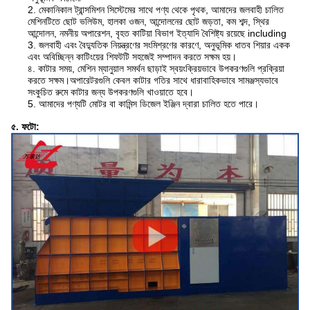
2. মেকানিকাল ট্রান্সমিশন সিস্টেমের সাথে পণ্য থেকে পৃথক, আমাদের জলবাহী চালিত
মেশিনটিতে ছোট ভলিউম, হালকা ওজন, আন্দোলনের ছোট জড়তা, কম শব্দ, স্থির
আন্দোলন, নমনীয় অপারেশন, বৃহত কাটিয়া বিভাগ ইত্যাদি বৈশিষ্ট্য রয়েছে including
3. জলবাহী এবং বৈদ্যুতিক নিয়ন্ত্রণের সংমিশ্রণের কারণে, অনুভূমিক ধাতব শিয়ার একক
এবং অবিচ্ছিন্ন কাটিংয়ের শিফটটি সহজেই সম্পাদন করতে সক্ষম হয়।
৪. কাটার সময়, মেশিন ম্যানুয়াল সমর্থন ছাড়াই স্বয়ংক্রিয়ভাবে উপকরণগুলি প্রক্রিয়া
করতে সক্ষম।অপারেটরগুলি কেবল কাটার গতির সাথে ধারাবাহিকভাবে সামঞ্জস্যভাবে
সংকুচিত রুমে কাটার জন্য উপকরণগুলি খাওয়াতে হবে।
5. আমাদের পণ্যটি মোটর বা কামিন্স ডিজেল ইঞ্জিন দ্বারা চালিত হতে পারে।
৫. ফটো: