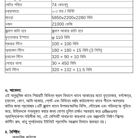
মোটর শক্তি
74 কেডব্লু
চক্রাকারে
২-৩ বার / মিনিট
মাত্রা
5850x2200x2280 মিমি
ওজন
21000 কেজি
স্ক্র্যাপ কাটা হবে
স্ক্র্যাপ আকার কাটা হবে
বৃত্তাকার ইস্পাত
φ 110 মিমি
স্কয়ার স্টিল
100 × 100 মিমি
অ্যাঙ্গেল স্টিল
180 × 180 × 15 মিমি (3 পিসি)
চ্যানেল স্টিল
320 × 90 × 10 মিমি
লোহার থালা
30 × 450 মিমি
আই স্টিল
320 × 132 × 11.5 মিমি
৩. আবেদন:
এই অনুভূমিক ধাতব শিয়ারটি বিভিন্ন ক্রস বিভাগে ধাতব আকারের মতো বৃত্তাকার, বর্গক্ষেত্র,
চ্যানেল, কোণ, আমি আকার, প্লেট এবং বিভিন্ন বর্জ্য কাঠামোগত ধাতব শীতল অবস্থায়
কাটার জন্য প্রযোজ্য।এটি স্ক্র্যাপ ধাতব উপকরণগুলির বিলিং, স্টোরেজ এবং পরিবহণের সুবিধে
করে, উদ্ভিদকে গন্ধযুক্ত করার জন্য যোগ্য চুল্লি চার্জও সরবরাহ করে offersবড়
অ্যাপ্লিকেশন পরিসীমা সহ, এই মেশিনটি সাধারণত কারখানা এবং যন্ত্রপাতি নির্মাণ শিল্পের
কাস্টিং রুম, ধাতু পুনর্ব্যবহার ইউনিটে প্রসেসিং সরঞ্জাম হিসাবে ব্যবহৃত হয়।
৪. বৈশিষ্ট্য:
অনুভূমিক কাঠামো