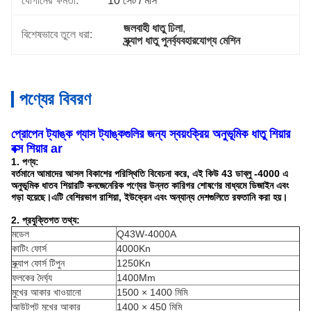
যোগানের ক্ষমতা:
10 সেট / মাস
জলবাহী ধাতু ঢিলা
, 
বিশেষভাবে তুলে ধরা:
স্ক্র্যাপ ধাতু পুনর্ব্যবহারযোগ্য মেশিন
পণ্যের বিবরণ
প্রোপেন ট্যাঙ্ক গ্যাস ট্যাঙ্কগুলির জন্য স্বয়ংক্রিয় অনুভূমিক ধাতু শিয়ার
বক্স শিয়ার ar
1. পণ্য:
বর্তমানে আমাদের আসল বিকাশের পরিস্থিতি বিবেচনা করে, এই কিউ 43 ডাব্লু -4000 এ
অনুভূমিক ধাতব শিয়ারটি কনজেনেরিক পণ্যের উন্নত কারিগর শোষণের মাধ্যমে ডিজাইন এবং
গড়া হয়েছে।এটি বেশিরভাগ রাশিয়া, ইউক্রেন এবং অন্যান্য দেশগুলিতে রফতানি করা হয়।
2. প্রযুক্তিগত তথ্য:
মডেল
Q43W-4000A
কাটিং ফোর্স
4000Kn
স্ক্র্যাপ ফোর্স টিপুন
1250Kn
ফলকের দৈর্ঘ্য
1400Mm
মুখের আকার খাওয়ানো
1500 × 1400 মিমি
আউটপুট মুখের আকার
1400 × 450 মিমি