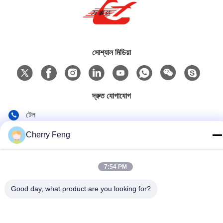
সোশ্যাল মিডিয়া
দ্রুত যোগাযোগ
টেল
86-135-84177887
Cherry Feng
ই-মেইল
sales@balerofchina.com
7:54 PM
ঠিকানা
Good day, what product are you looking for?
গোপনীয়তা নীতি
|
সাইট ম্যাপ