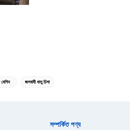
টন মেশিন
জলবাহী ধাতু ঢিলা
সম্পর্কিত পণ্য