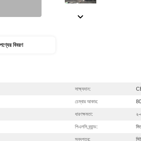
পণ্যের বিবরণ
সাক্ষ্যদান:
C
চেম্বার আকার:
80
ধারণক্ষমতা:
২-৩
পিএলসি ব্র্যান্ড:
মিত
সনদপত্র:
সি