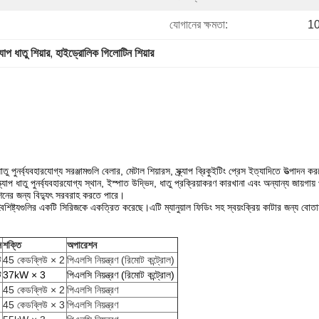
যোগানের ক্ষমতা:
10
্যাপ ধাতু শিয়ার
, 
হাইড্রোলিক গিলোটিন শিয়ার
ু পুনর্ব্যবহারযোগ্য সরঞ্জামগুলি বেলার, মেটাল শিয়ারস, স্ক্র্যাপ ব্রিকুইটিং প্রেস ইত্যাদিতে উত্পাদন
াপ ধাতু পুনর্ব্যবহারযোগ্য স্থান, ইস্পাত উদ্ভিদ, ধাতু প্রক্রিয়াকরণ কারখানা এবং অন্যান্য জায়গা
শিনের জন্য বিদ্যুৎ সরবরাহ করতে পারে।
িষ্ট্যগুলির একটি সিরিজকে একত্রিত করেছে।এটি ম্যানুয়াল ফিডিং সহ স্বয়ংক্রিয় কাটার জন্য বোতা
ি
শক্তি
অপারেশন
ট
45 কেডব্লিউ × 2
পিএলসি নিয়ন্ত্রণ (রিমোট কন্ট্রোল)
ট
37kW × 3
পিএলসি নিয়ন্ত্রণ (রিমোট কন্ট্রোল)
45 কেডব্লিউ × 2
পিএলসি নিয়ন্ত্রণ
45 কেডব্লিউ × 3
পিএলসি নিয়ন্ত্রণ