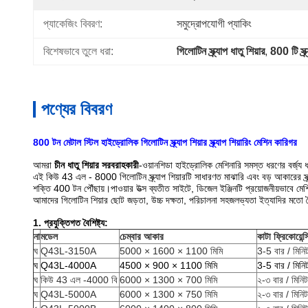
প্যাকেজিং বিবরণ:
সমুদ্রোপযোগী প্যাকিং
বিশেষভাবে তুলে ধরা:
গিলোটিন স্ক্র্যাপ ধাতু শিয়ার
, 
800 টি স্ক্র
পণ্যের বিবরণ
800 টন মেটাল স্টিল হাইড্রোলিক গিলোটিন স্ক্র্যাপ শিয়ার স্ক্র্যাপ শিয়ারিং মেশিন কারিগর
আমরা
চীন ধাতু শিয়ার সরবরাহকারী
-ওয়ানশিডা হাইড্রোলিক মেশিনারি সমস্ত ধরণের বর্জ্য ধাত
এই কিউ 43 এল - 8000 গিলোটিন স্ক্র্যাপ শিয়ারটি সাধারণত মাঝারি এবং বড় আকারের স্ক্র্য
শক্তি 400 টন পৌঁছায়।পাওয়ার উত্স ব্যতীত সাইটে, ডিজেল ইঞ্জিনটি প্রয়োজনীয়ভাবে মে
আমাদের গিলোটিন শিয়ার ছোট জড়তা, উচ্চ দক্ষতা, পরিচালনা সহজলভ্যতা ইত্যাদির মতো বৈশ
1. প্রযুক্তিগত বৈশিষ্ট্য:
না
মডেল
চেম্বার আকার
কাটা ফ্রিকোয়েন্স
ঘ
Q43L-3150A
5000 × 1600 × 1100 মিমি
3-5 বার / মিনি
ঘ
Q43L-4000A
4500 × 900 × 1100 মিমি
3-5 বার / মিনি
ঘ
কিউ 43 এল -4000 বি
6000 × 1300 × 700 মিমি
২-৩ বার / মিনিট
ঘ
Q43L-5000A
6000 × 1300 × 750 মিমি
২-৩ বার / মিনিট