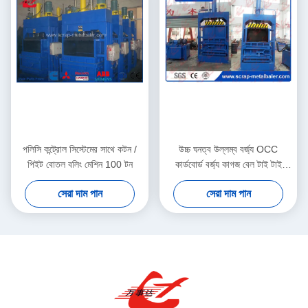
পলিসি কন্ট্রোল সিস্টেমের সাথে কটন /
উচ্চ ঘনত্ব উল্লম্ব বর্জ্য OCC
পিইট বোতল বলিং মেশিন 100 টন
কার্ডবোর্ড বর্জ্য কাগজ বেল টাই টাই
Y82-100
সেরা দাম পান
সেরা দাম পান