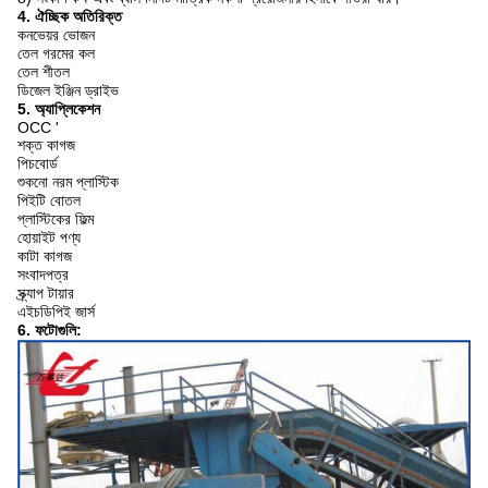
4. ঐচ্ছিক অতিরিক্ত
কনভেয়র ভোজন
তেল গরমের কল
তেল শীতল
ডিজেল ইঞ্জিন ড্রাইভ
5. অ্যাপ্লিকেশন
OCC '
শক্ত কাগজ
পিচবোর্ড
শুকনো নরম প্লাস্টিক
পিইটি বোতল
প্লাস্টিকের ফিল্ম
হোয়াইট পণ্য
কাটা কাগজ
সংবাদপত্র
স্ক্র্যাপ টায়ার
এইচডিপিই জার্স
6. ফটোগুলি: