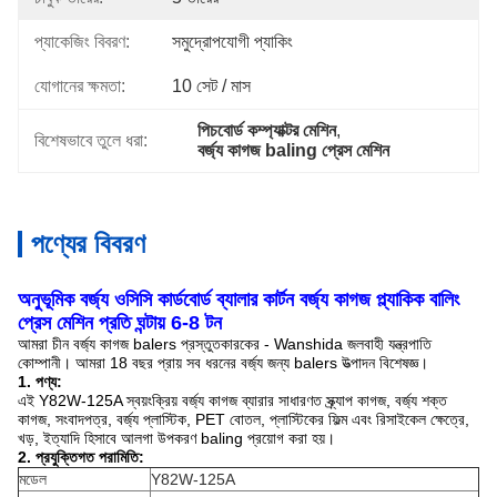
প্যাকেজিং বিবরণ:
সমুদ্রোপযোগী প্যাকিং
যোগানের ক্ষমতা:
10 সেট / মাস
পিচবোর্ড কম্প্যাক্টর মেশিন
, 
বিশেষভাবে তুলে ধরা:
বর্জ্য কাগজ baling প্রেস মেশিন
পণ্যের বিবরণ
অনুভূমিক বর্জ্য ওসিসি কার্ডবোর্ড ব্যালার কার্টন বর্জ্য কাগজ প্ল্যাকিক বালিং
প্রেস মেশিন প্রতি ঘন্টায় 6-8 টন
আমরা চীন বর্জ্য কাগজ balers প্রস্তুতকারকের - Wanshida জলবাহী যন্ত্রপাতি
কোম্পানী। আমরা 18 বছর প্রায় সব ধরনের বর্জ্য জন্য balers উত্পাদন বিশেষজ্ঞ।
1. পণ্য:
এই Y82W-125A স্বয়ংক্রিয় বর্জ্য কাগজ ব্যারার সাধারণত স্ক্র্যাপ কাগজ, বর্জ্য শক্ত
কাগজ, সংবাদপত্র, বর্জ্য প্লাস্টিক, PET বোতল, প্লাস্টিকের ফিল্ম এবং রিসাইকেল ক্ষেত্রে,
খড়, ইত্যাদি হিসাবে আলগা উপকরণ baling প্রয়োগ করা হয়।
2. প্রযুক্তিগত পরামিতি:
মডেল
Y82W-125A