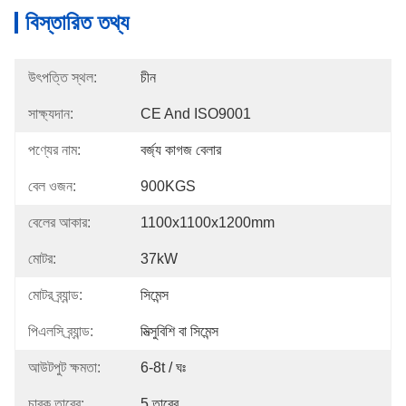
বিস্তারিত তথ্য
উৎপত্তি স্থল:
চীন
সাক্ষ্যদান:
CE And ISO9001
পণ্যের নাম:
বর্জ্য কাগজ বেলার
বেল ওজন:
900KGS
বেলের আকার:
1100x1100x1200mm
মোটর:
37kW
মোটর ব্র্যান্ড:
সিমেন্স
পিএলসি ব্র্যান্ড:
মিত্সুবিশি বা সিমেন্স
আউটপুট ক্ষমতা:
6-8t / ঘঃ
চাবুক তারের:
5 তারের