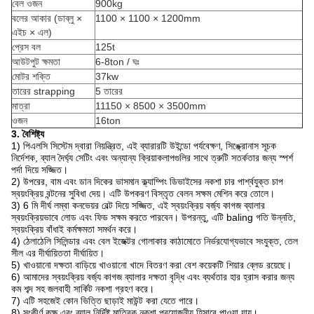
বেল ওজন
900kg
বলের আকার (ডাব্লু ×
1100 × 1100 × 1200mm
এইচ × এল)
প্রেস বল
125t
আউটপুট ক্ষমতা
6-8ton / ঘঃ
মোটর শক্তি
37kw
তারের strapping
5 তারের
মাত্রা
11150 × 8500 × 3500mm
ওজন
16ton
3. বৈশিষ্ট্য
1) পিএলসি সিস্টেম দ্বারা নিয়ন্ত্রিত, এই ব্যারারটি উইন্ডো পর্যবেক্ষণ, সিঙ্ক্রোনাস সূচক
নির্দেশক, ব্যাল দৈর্ঘ্য সেটিং এবং অন্যান্য ক্রিয়াকলাপগুলির সাথে ত্রুটি সতর্কতার জন্য স্পর্শ
পর্দা দিয়ে সজ্জিত।
2) উপরের, বাম এবং ডান দিকের ভাসমান ক্ল্যাম্পিং ডিভাইসের নকশা চার পার্শ্বযুক্ত চাপ
স্বয়ংক্রিয় বন্টনের সুবিধা দেয়। এটি উপকরণ বিস্তৃত বেলন সক্ষম মেশিন করে তোলে।
3) 6 মি দীর্ঘ লম্বা কনভেয়র বেল্ট দিয়ে সজ্জিত, এই স্বয়ংক্রিয় বর্জ্য কাগজ ব্যালার
স্বয়ংক্রিয়ভাবে লোড এবং ফিড সক্ষম করতে পারবেন। উপরন্তু, এটি baling গতি উন্নতি,
স্বয়ংক্রিয় বাঁধাই কর্মক্ষমতা সমর্থন করে।
4) ঠেলাঠেলি সিলিন্ডার এবং বেল ইজেক্টর গোলাকার কাঠামোতে নির্ভরযোগ্যভাবে সংযুক্ত, তেল
সীল এর দীর্ঘায়িততা দীর্ঘায়িত।
5) খাওয়ানো দক্ষতা বাড়িয়ে খাওয়ানো খাদে বিতরণ করা বেশ কয়েকটি শিয়ার ব্লেড রয়েছে।
6) আমাদের স্বয়ংক্রিয় বর্জ্য কাগজ ব্যালার দক্ষতা বৃদ্ধি এবং ব্যর্থতার হার হ্রাস করার জন্য
কম শব্দ সহ জলবাহী সার্কিট নকশা গ্রহণ করে।
7) এটি সহজেই কোন ভিত্তি ছাড়াই মাউন্ট করা যেতে পারে।
8) সংকীর্ণ কক্ষ এবং ব্যাল নির্দিষ্ট মাত্রিক নকশা প্রয়োজনীয় হিসাবে পাওয়া যায়।