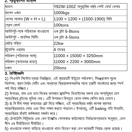
2. প্রযুক্তিগত উল্লেখ
মডেল
Y82W-100Z অনুভূমিক বর্জ্য পেস্ট বোর্ড বেলার
বালেল ওজন
1000kgs
বেলের আকার (W × H × L)
1100 × 1200 × (1500-1900) মিমি
প্রেস ফোর্স
100tons
আউটপুট-সঙ্গে পরিবাহক খাওয়ানো
এক ঘন্টা 6-8tons
আউটপুট - মানসিক ফিটিং
এক ঘন্টা 4-5tons
মোটর শক্তি
22kw
স্ট্র্যাপিং ওয়্যার
4 তারের
পরিমাপ (পরিবাহক সঙ্গে)
11000 × 15000 × 3250mm
পরিমাপ (কনভেয়র ছাড়া)
11000 × 2200 × 3000mm
ওজন
20tons
3. বৈশিষ্ট্যগুলি
1) পিএলসি সিস্টেম দ্বারা নিয়ন্ত্রিত, এই ব্যারারটি উইন্ডো পর্যবেক্ষণ, সিঙ্ক্রোনাস সূচক
নির্দেশক, ব্যাল দৈর্ঘ্য সেটিং এবং অন্যান্য ক্রিয়াকলাপগুলির সাথে ত্রুটি সতর্কতার জন্য স্পর্শ
পর্দা দিয়ে সজ্জিত।
2) উপরের, বাম এবং ডান দিকের ভাসমান ক্ল্যাম্পিং ডিভাইসের নকশা চার পার্শ্বযুক্ত চাপ
স্বয়ংক্রিয় বন্টনের সুবিধা দেয়।
এটি উপকরণ বিস্তৃত বেলন সক্ষম মেশিন করে তোলে।
3) 6 মি দীর্ঘ লম্বা কনভেয়র বেল্ট দিয়ে সজ্জিত, এই স্বয়ংক্রিয় বর্জ্য কাগজ ব্যালার
স্বয়ংক্রিয়ভাবে লোড এবং ফিড সক্ষম করতে পারবেন।
উপরন্তু, এটি baling গতি উন্নতি,
স্বয়ংক্রিয় বাঁধাই কর্মক্ষমতা সমর্থন করে।
4) ঠেলাঠেলি সিলিন্ডার এবং বেল ইজেক্টর গোলাকার কাঠামোতে নির্ভরযোগ্যভাবে সংযুক্ত, তেল
সীল এর দীর্ঘায়িততা দীর্ঘায়িত।
5) খাওয়ানো দক্ষতা বাড়িয়ে খাওয়ানো খাদে বিতরণ করা বেশ কয়েকটি শিয়ার ব্লেড রয়েছে।