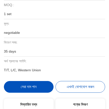
MOQ.:
1 set
মূল্য:
negotiable
বিতরণ সময়:
35 days
অর্থ প্রদানের শর্তাদি:
T/T, L/C, Western Union
সেরা দাম পান
এখনই যোগাযোগ করুন
বিস্তারিত তথ্য
পণ্যের বিবরণ