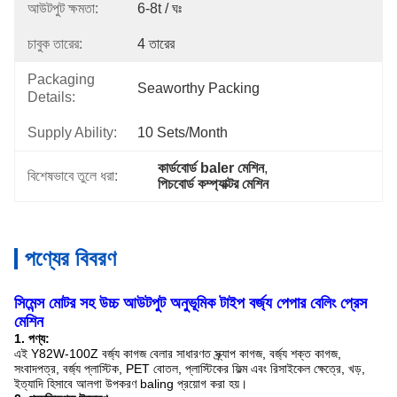
আউটপুট ক্ষমতা:
6-8t / ঘঃ
চাবুক তারের:
4 তারের
Packaging
Seaworthy Packing
Details:
Supply Ability:
10 Sets/month
কার্ডবোর্ড baler মেশিন
, 
বিশেষভাবে তুলে ধরা:
পিচবোর্ড কম্প্যাক্টর মেশিন
পণ্যের বিবরণ
সিমেন্স মোটর সহ উচ্চ আউটপুট অনুভূমিক টাইপ বর্জ্য পেপার বেলিং প্রেস
মেশিন
1. পণ্য:
এই Y82W-100Z বর্জ্য কাগজ বেলার সাধারণত স্ক্র্যাপ কাগজ, বর্জ্য শক্ত কাগজ,
সংবাদপত্র, বর্জ্য প্লাস্টিক, PET বোতল, প্লাস্টিকের ফিল্ম এবং রিসাইকেল ক্ষেত্রে, খড়,
ইত্যাদি হিসাবে আলগা উপকরণ baling প্রয়োগ করা হয়।