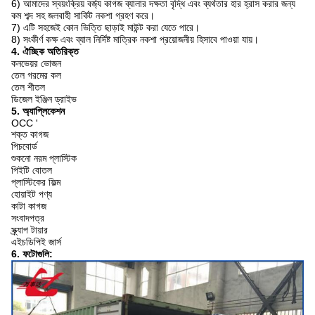
6) আমাদের স্বয়ংক্রিয় বর্জ্য কাগজ ব্যালার দক্ষতা বৃদ্ধি এবং ব্যর্থতার হার হ্রাস করার জন্য
কম শব্দ সহ জলবাহী সার্কিট নকশা গ্রহণ করে।
7) এটি সহজেই কোন ভিত্তি ছাড়াই মাউন্ট করা যেতে পারে।
8) সংকীর্ণ কক্ষ এবং ব্যাল নির্দিষ্ট মাত্রিক নকশা প্রয়োজনীয় হিসাবে পাওয়া যায়।
4. ঐচ্ছিক অতিরিক্ত
কনভেয়র ভোজন
তেল গরমের কল
তেল শীতল
ডিজেল ইঞ্জিন ড্রাইভ
5. অ্যাপ্লিকেশন
OCC '
শক্ত কাগজ
পিচবোর্ড
শুকনো নরম প্লাস্টিক
পিইটি বোতল
প্লাস্টিকের ফিল্ম
হোয়াইট পণ্য
কাটা কাগজ
সংবাদপত্র
স্ক্র্যাপ টায়ার
এইচডিপিই জার্স
6. ফটোগুলি: