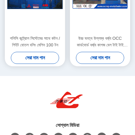
পলিসি কন্ট্রোল সিস্টেমের সাথে কটন /
উচ্চ ঘনত্ব উল্লম্ব বর্জ্য OCC
পিইট বোতল বলিং মেশিন 100 টন
কার্ডবোর্ড বর্জ্য কাগজ বেল টাই টাই
Y82-100
সেরা দাম পান
সেরা দাম পান
সোশ্যাল মিডিয়া